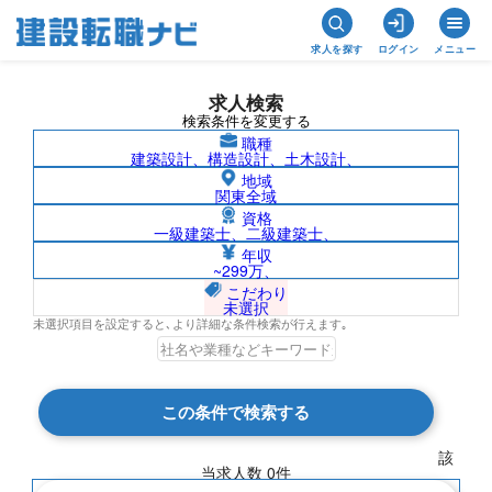
求人を探す
ログイン
メニュー
求人検索
検索条件を変更する
職種
建築設計、構造設計、土木設計、
地域
関東全域
資格
一級建築士、二級建築士、
鳥取県/須山建設株式会社の求人検索結果
年収
~299万、
一覧
こだわり
未選択
未選択項目を設定すると､より詳細な条件検索が行えます｡
検索結果 0 件
この条件で検索する
現在の検索条件
該
当求人数
0
件