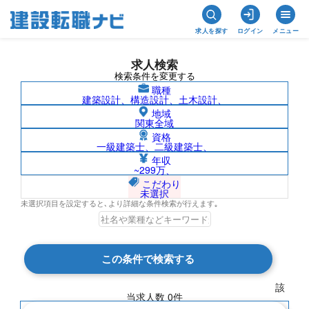
求人を探す
ログイン
メニュー
求人検索
検索条件を変更する
職種
建築設計、構造設計、土木設計、
地域
関東全域
資格
一級建築士、二級建築士、
東南アジア/須山建設株式会社の求人検索
年収
~299万、
結果一覧
こだわり
未選択
未選択項目を設定すると､より詳細な条件検索が行えます｡
検索結果 0 件
この条件で検索する
現在の検索条件
該
当求人数
0
件