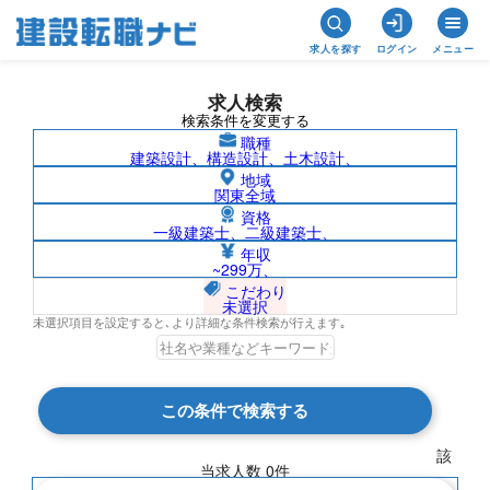
求人を探す
ログイン
メニュー
求人検索
検索条件を変更する
職種
建築設計、構造設計、土木設計、
地域
関東全域
資格
一級建築士、二級建築士、
南米/須山建設株式会社の求人検索結果一
年収
~299万、
覧
こだわり
未選択
未選択項目を設定すると､より詳細な条件検索が行えます｡
検索結果 0 件
この条件で検索する
現在の検索条件
該
当求人数
0
件