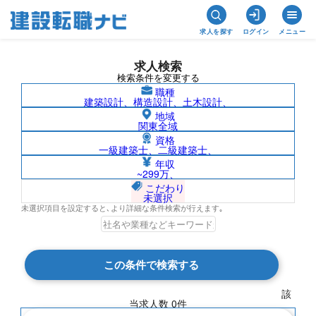
求人を探す
ログイン
メニュー
求人検索
検索条件を変更する
職種
建築設計、構造設計、土木設計、
地域
関東全域
資格
一級建築士、二級建築士、
佐賀県/株式会社リエネ・エナジーの求人
年収
~299万、
検索結果一覧
こだわり
未選択
未選択項目を設定すると､より詳細な条件検索が行えます｡
検索結果 0 件
この条件で検索する
現在の検索条件
該
当求人数
0
件