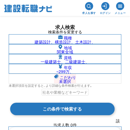
求人を探す
ログイン
メニュー
求人検索
検索条件を変更する
職種
建築設計、構造設計、土木設計、
地域
関東全域
資格
一級建築士、二級建築士、
香川県/社名非公開の求人検索結果一覧
年収
~299万、
こだわり
未選択
未選択項目を設定すると､より詳細な条件検索が行えます｡
検索結果 0 件
この条件で検索する
現在の検索条件
該
当求人数
0
件