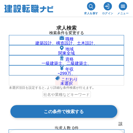
求人を探す
ログイン
メニュー
求人検索
検索条件を変更する
職種
建築設計、構造設計、土木設計、
地域
関東全域
資格
一級建築士、二級建築士、
和歌山県/社名非公開の求人検索結果一覧
年収
~299万、
こだわり
未選択
未選択項目を設定すると､より詳細な条件検索が行えます｡
検索結果 0 件
この条件で検索する
現在の検索条件
該
当求人数
0
件