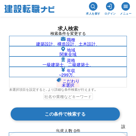
求人を探す
ログイン
メニュー
求人検索
検索条件を変更する
職種
建築設計、構造設計、土木設計、
地域
関東全域
資格
一級建築士、二級建築士、
島根県/社名非公開の求人検索結果一覧
年収
~299万、
こだわり
未選択
未選択項目を設定すると､より詳細な条件検索が行えます｡
検索結果 0 件
この条件で検索する
現在の検索条件
該
当求人数
0
件