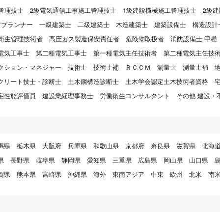
管理技士
2級電気通信工事施工管理技士
1級建設機械施工管理技士
2級
アプランナー
一級建築士
二級建築士
木造建築士
建築設備士
構造設計
衛生管理技術者
高圧ガス製造保安責任者
危険物取扱者
消防設備士 甲種
電気工事士
第二種電気工事士
第一種電気主任技術者
第二種電気主任技
クション・マネジャー
技術士
技術士補
ＲＣＣＭ
測量士
測量士補
クリート技士・診断士
土木鋼構造診断士
土木学会認定土木技術者資格
宅性能評価員
建設業経理事務士
労働衛生コンサルタント
その他 建設・
馬県
栃木県
大阪府
兵庫県
和歌山県
京都府
奈良県
滋賀県
北海
県
長野県
岐阜県
静岡県
愛知県
三重県
広島県
岡山県
山口県
賀県
熊本県
宮崎県
沖縄県
海外
東南アジア
中東
欧州
北米
南