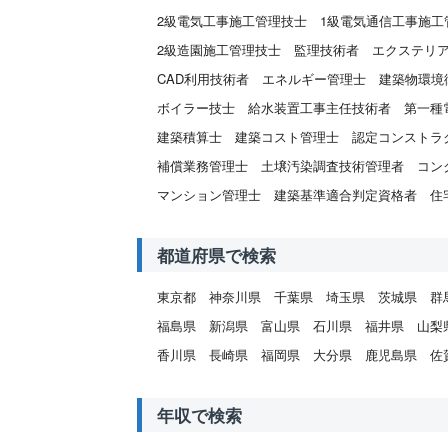
2級電気工事施工管理技士
1級電気通信工事施工
2級造園施工管理技士
監理技術者
エクステリ
CAD利用技術者
エネルギー管理士
建築物環境
ボイラー技士
給水装置工事主任技術者
第一種
建築積算士
建築コスト管理士
認定コンストラ
補償業務管理士
土壌汚染調査技術管理者
コン
マンション管理士
建築基準適合判定資格者
住
都道府県で検索
東京都
神奈川県
千葉県
埼玉県
茨城県
群
福島県
新潟県
富山県
石川県
福井県
山梨
香川県
長崎県
福岡県
大分県
鹿児島県
佐
年収で検索