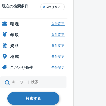
現在の検索条件
全てクリア
職 種
条件変更
年 収
条件変更
資 格
条件変更
地 域
条件変更
こだわり条件
条件変更
検索する