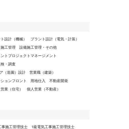
ント設計（機械）
プラント設計（電気・計装）
事施工管理
設備施工管理・その他
ラントプロジェクトマネージメント
点検・調査
ア（造園）設計
営業職（建築）
ンションフロント
用地仕入
不動産開発
人営業（住宅）
個人営業（不動産）
工事施工管理技士
1級電気工事施工管理技士