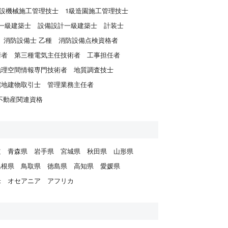
建設機械施工管理技士
1級造園施工管理技士
一級建築士
設備設計一級建築士
計装士
消防設備士 乙種
消防設備点検資格者
術者
第三種電気主任技術者
工事担任者
地理空間情報専門技術者
地質調査技士
宅地建物取引士
管理業務主任者
不動産関連資格
道
青森県
岩手県
宮城県
秋田県
山形県
島根県
鳥取県
徳島県
高知県
愛媛県
米
オセアニア
アフリカ