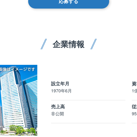
応募する
企業情報
設立年月
資
1970年6月
1
売上高
従
非公開
9