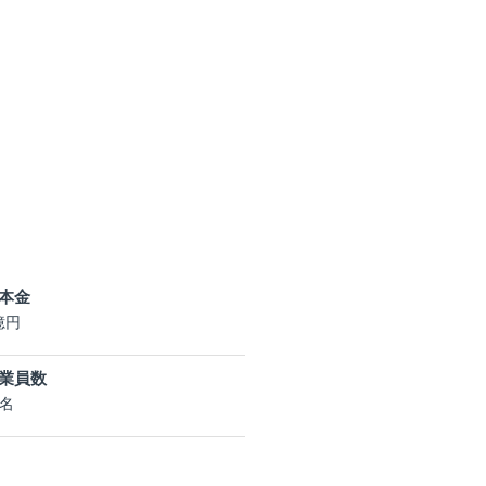
本金
億円
業員数
5名