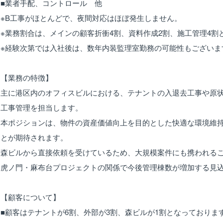
■業者手配、コントロール 他
※B工事がほとんどで、夜間対応はほぼ発生しません。
※業務割合は、メインの顧客折衝4割、資料作成2割、施工管理4割
※経験次第では入社後は、数年内装監理室勤務の可能性もございま
【業務の特徴】
主に港区内のオフィスビルにおける、テナントの入退去工事や原
工事管理を担当します。
本ポジションは、物件の資産価値向上を目的とした快適な環境維
とが期待されます。
森ビルから直接依頼を受けているため、大規模案件にも携われる
虎ノ門・麻布台プロジェクトの関係で今後管理棟数が増加する見
【顧客について】
■顧客はテナントが6割、外部が3割、森ビルが1割となっておりま