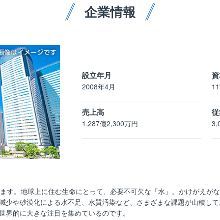
企業情報
設立年月
資
2008年4月
1
売上高
従
1,287億2,300万円
3,
います。地球上に住む生命にとって、必要不可欠な「水」。かけがえが
減少や砂漠化による水不足、水質汚染など、さまざまな課題が山積して
世界的に大きな注目を集めているのです。