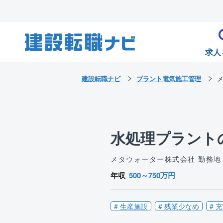
求人
建設転職ナビ
プラント電気施工管理
水処理プラント
メタウォーター株式会社
勤務地
年収
500～750万円
# 生産施設
# 残業少なめ
# 