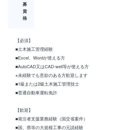
募
資
格
【必須】
■土木施工管理経験
■Excel、Wordが使える方
■AutoCAD又はCAD-well等が使える方
※未経験でも意欲のある方歓迎します
■1級または2級土木施工管理技士
■普通自動車運転免許
【歓迎】
■発注者支援業務経験（国交省案件）
■国、県等の大規模工事の元請経験