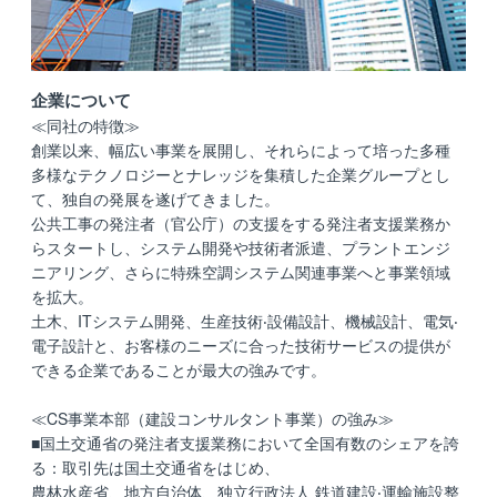
企業について
≪同社の特徴≫
創業以来、幅広い事業を展開し、それらによって培った多種
多様なテクノロジーとナレッジを集積した企業グループとし
て、独自の発展を遂げてきました。
公共工事の発注者（官公庁）の支援をする発注者支援業務か
らスタートし、システム開発や技術者派遣、プラントエンジ
ニアリング、さらに特殊空調システム関連事業へと事業領域
を拡大。
土木、ITシステム開発、生産技術‧設備設計、機械設計、電気‧
電子設計と、お客様のニーズに合った技術サービスの提供が
できる企業であることが最大の強みです。
≪CS事業本部（建設コンサルタント事業）の強み≫
■国土交通省の発注者支援業務において全国有数のシェアを誇
る：取引先は国土交通省をはじめ、
農林水産省、地方自治体、独立行政法人 鉄道建設‧運輸施設整