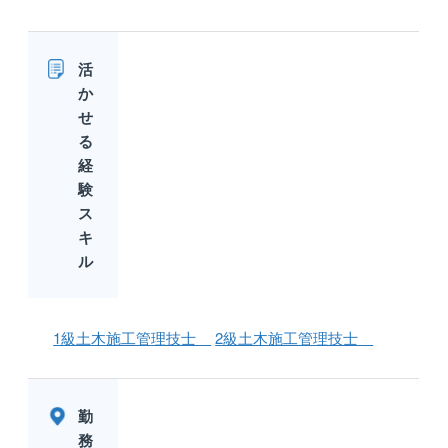
活
か
せ
る
経
験
ス
キ
ル
1級土木施工管理技士
2級土木施工管理技士
勤
務