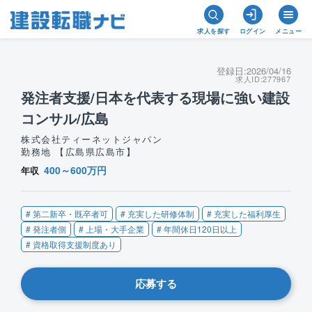
求人を探す
ログイン
メニュー
登録日:
2026/04/16
求人ID:
277967
発注者支援/日本を代表する現場に強い建設
コンサル/広島
株式会社ティーネットジャパン
勤務地 【広島県広島市】
400～600万円
年収
# 第二新卒・既卒者可
# 充実した研修体制
# 充実した福利厚生
# 発注者側
# 上場・大手企業
# 年間休日120日以上
# 資格取得支援制度あり
応募する