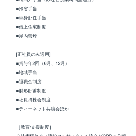
■帰省手当
■単身赴任手当
■借上住宅制度
■屋内禁煙
[正社員のみ適用]
■賞与年2回（6月、12月）
■地域手当
■退職金制度
■財形貯蓄制度
■社員持株会制度
■ティーネット共済会ほか
［教育/支援制度］
◇技術研修会（建設コンサルタンツ協会がCPDに公認