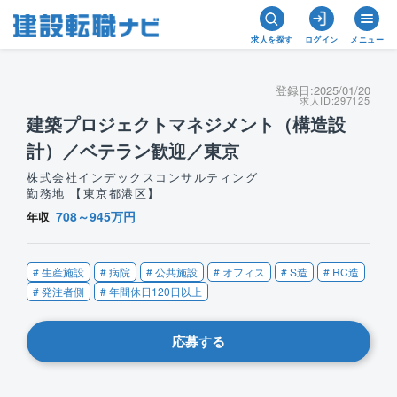
求人を探す
ログイン
メニュー
登録日:
2025/01/20
求人ID:
297125
建築プロジェクトマネジメント（構造設
計）／ベテラン歓迎／東京
株式会社インデックスコンサルティング
勤務地 【東京都港区】
708～945万円
年収
# 生産施設
# 病院
# 公共施設
# オフィス
# S造
# RC造
# 発注者側
# 年間休日120日以上
応募する