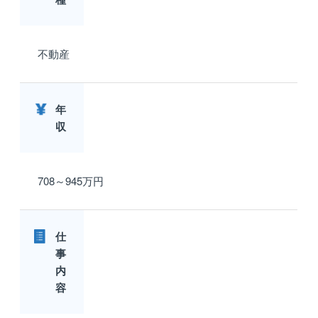
不動産
年
収
708～945万円
仕
事
内
容