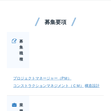
募集要項
募
集
職
種
プロジェクトマネージャー（PＭ）
コンストラクションマネジメント（ＣＭ）
構造設計
業
種