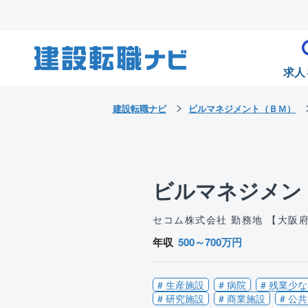
求人
建設転職ナビ
ビルマネジメント（ＢＭ）
ビルマネジメン
セコム株式会社
勤務地 【大阪
年収
500～700万円
# 生産施設
# 病院
# 残業少
# 研究施設
# 商業施設
# 公