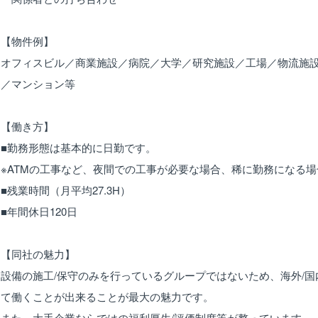
【物件例】
オフィスビル／商業施設／病院／大学／研究施設／工場／物流施
／マンション等
【働き方】
■勤務形態は基本的に日勤です。
※ATMの工事など、夜間での工事が必要な場合、稀に勤務になる
■残業時間（月平均27.3H）
■年間休日120日
【同社の魅力】
設備の施工/保守のみを行っているグループではないため、海外/
て働くことが出来ることが最大の魅力です。
また、大手企業ならではの福利厚生/評価制度等が整っています。