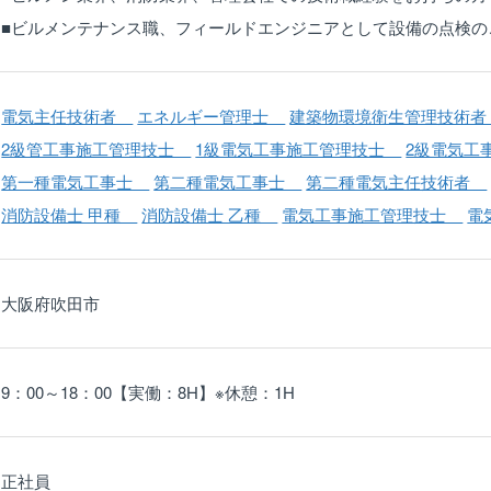
■ビルメンテナンス職、フィールドエンジニアとして設備の点検の
電気主任技術者
エネルギー管理士
建築物環境衛生管理技術
2級管工事施工管理技士
1級電気工事施工管理技士
2級電気
第一種電気工事士
第二種電気工事士
第二種電気主任技術者
消防設備士 甲種
消防設備士 乙種
電気工事施工管理技士
電
大阪府吹田市
9：00～18：00【実働：8H】※休憩：1H
正社員