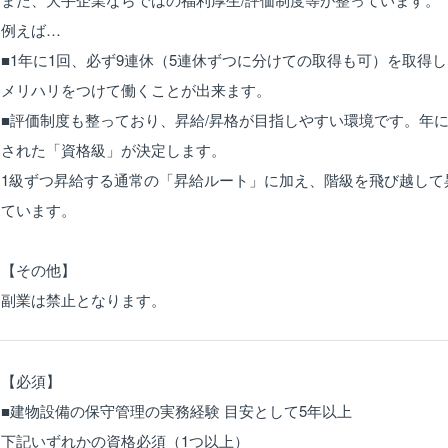
例えば…
■1年に1回、必ず9連休（5連休ずつに分けての取得も可）を取得
メリハリをつけて働くことが出来ます。
■評価制度も整っており、昇給/昇格が目指しやすい環境です。年
された「資格級」が決定します。
1級ずつ昇給する通常の「昇給ルート」に加え、階級を飛び越して
ています。
【その他】
副業は禁止となります。
【必須】
■建物設備の保守管理の実務経験 目安として5年以上
下記いずれかの資格必須（1つ以上）