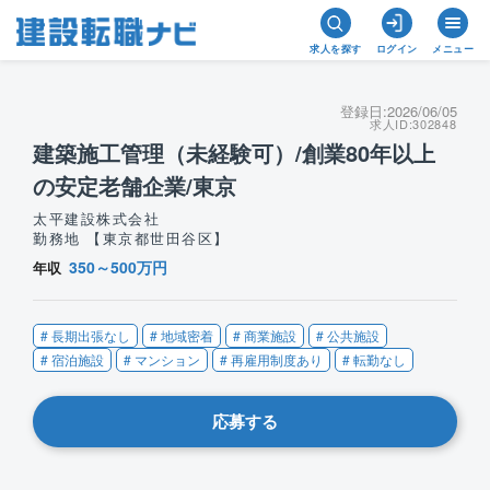
求人を探す
ログイン
メニュー
登録日:
2026/06/05
求人ID:
302848
建築施工管理（未経験可）/創業80年以上
の安定老舗企業/東京
太平建設株式会社
勤務地 【東京都世田谷区】
350～500万円
年収
# 長期出張なし
# 地域密着
# 商業施設
# 公共施設
# 宿泊施設
# マンション
# 再雇用制度あり
# 転勤なし
応募する