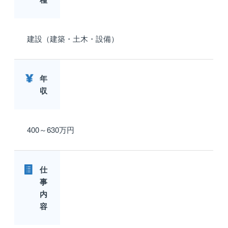
建設（建築・土木・設備）
年
収
400～630万円
仕
事
内
容