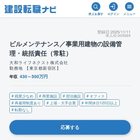
求人を探す
ログイン
メニュー
登録日:
2025/11/11
求人ID:
305369
ビルメンテナンス／事業用建物の設備管
理・統括責任（常駐）
大和ライフネクスト株式会社
勤務地 【東京都新宿区】
430～500万円
年収
# 残業少なめ
# 商業施設
# 宿泊施設
# オフィス
# 再雇用制度あり
# 上場・大手企業
# 年間休日120日以上
# 転勤なし
応募する