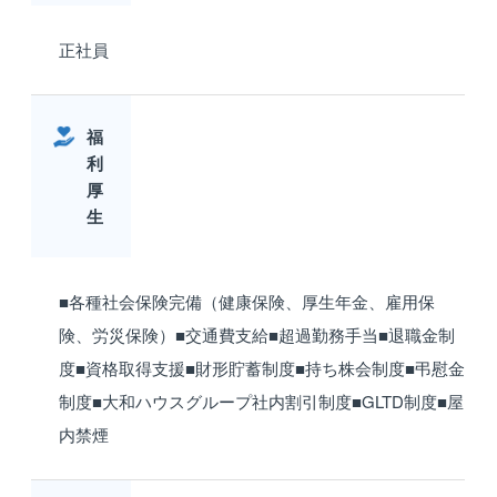
正社員
福
利
厚
生
■各種社会保険完備（健康保険、厚生年金、雇用保
険、労災保険）■交通費支給■超過勤務手当■退職金制
度■資格取得支援■財形貯蓄制度■持ち株会制度■弔慰金
制度■大和ハウスグループ社内割引制度■GLTD制度■屋
内禁煙