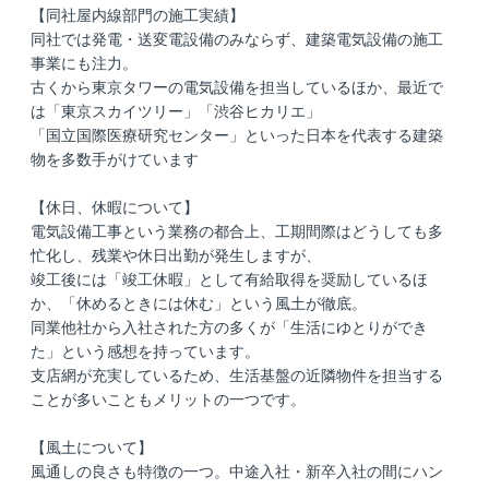
【同社屋内線部門の施工実績】
同社では発電・送変電設備のみならず、建築電気設備の施工
事業にも注力。
古くから東京タワーの電気設備を担当しているほか、最近で
は「東京スカイツリー」「渋谷ヒカリエ」
「国立国際医療研究センター」といった日本を代表する建築
物を多数手がけています
【休日、休暇について】
電気設備工事という業務の都合上、工期間際はどうしても多
忙化し、残業や休日出勤が発生しますが、
竣工後には「竣工休暇」として有給取得を奨励しているほ
か、「休めるときには休む」という風土が徹底。
同業他社から入社された方の多くが「生活にゆとりができ
た」という感想を持っています。
支店網が充実しているため、生活基盤の近隣物件を担当する
ことが多いこともメリットの一つです。
【風土について】
風通しの良さも特徴の一つ。中途入社・新卒入社の間にハン