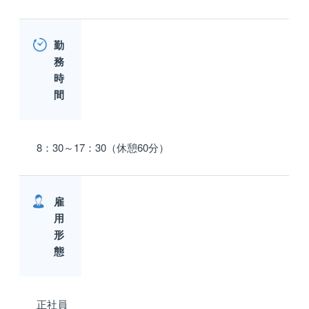
勤
務
時
間
8：30～17：30（休憩60分）
雇
用
形
態
正社員