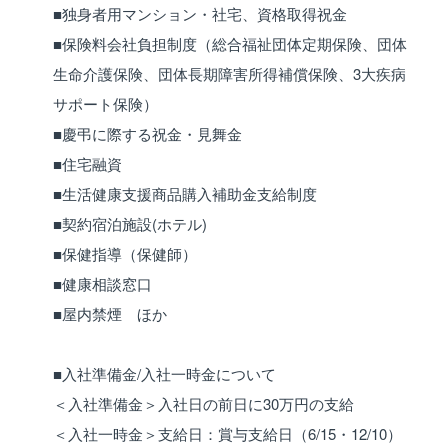
■独身者用マンション・社宅、資格取得祝金
■保険料会社負担制度（総合福祉団体定期保険、団体
生命介護保険、団体長期障害所得補償保険、3大疾病
サポート保険）
■慶弔に際する祝金・見舞金
■住宅融資
■生活健康支援商品購入補助金支給制度
■契約宿泊施設(ホテル)
■保健指導（保健師）
■健康相談窓口
■屋内禁煙 ほか
■入社準備金/入社一時金について
＜入社準備金＞入社日の前日に30万円の支給
＜入社一時金＞支給日：賞与支給日（6/15・12/10）