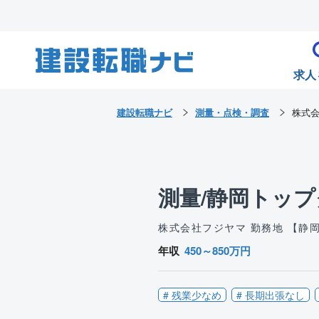
求人
建設転職ナビ
測量・点検・調査
株式
測量/静岡トップ
株式会社フジヤマ
勤務地 【静
年収
450～850万円
# 残業少なめ
# 長期出張なし