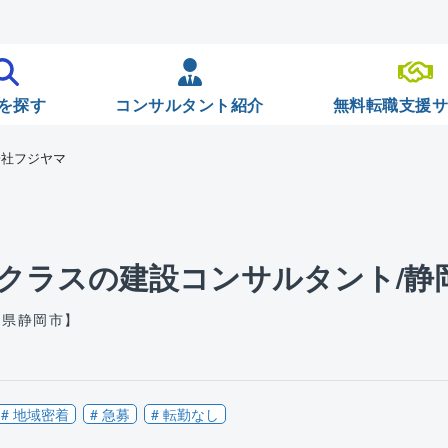
を探す
コンサルタント紹介
無料転職支援
会社フジヤマ
クラスの建設コンサルタント/静岡
岡県静岡市】
# 地域密着
# 急募
# 転勤なし