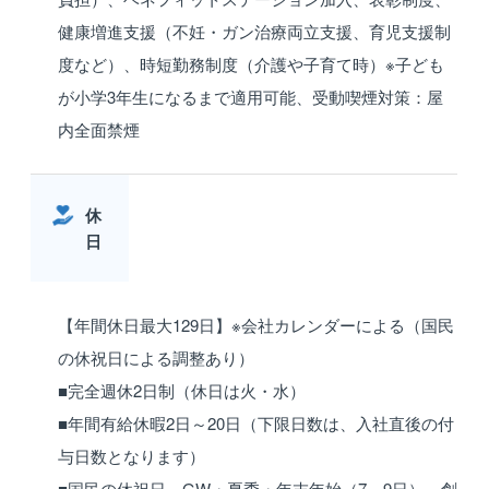
健康増進支援（不妊・ガン治療両立支援、育児支援制
度など）、時短勤務制度（介護や子育て時）※子ども
が小学3年生になるまで適用可能、受動喫煙対策：屋
内全面禁煙
休
日
【年間休日最大129日】※会社カレンダーによる（国民
の休祝日による調整あり）
■完全週休2日制（休日は火・水）
■年間有給休暇2日～20日（下限日数は、入社直後の付
与日数となります）
■国民の休祝日、GW・夏季・年末年始（7～9日）、創