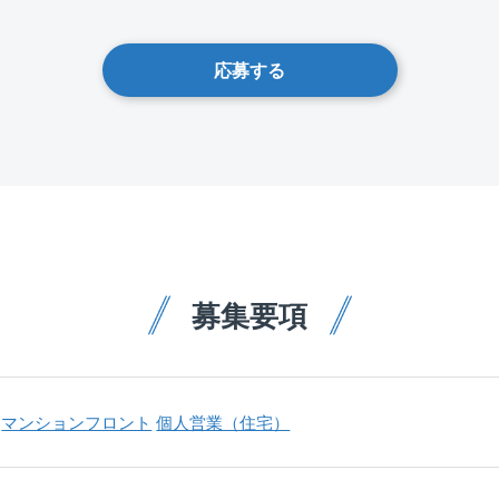
応募する
募集要項
マンションフロント
個人営業（住宅）