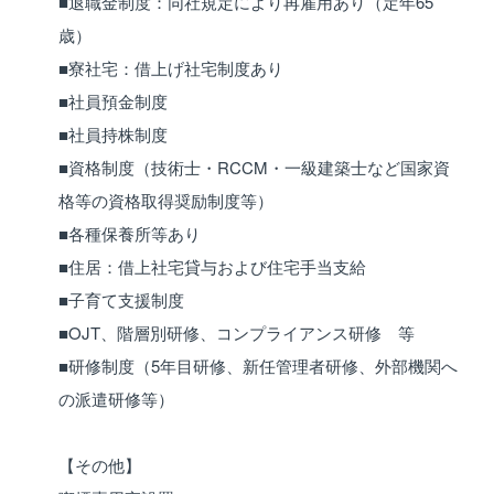
■退職金制度：同社規定により再雇用あり（定年65
歳）
■寮社宅：借上げ社宅制度あり
■社員預金制度
■社員持株制度
■資格制度（技術士・RCCM・一級建築士など国家資
格等の資格取得奨励制度等）
■各種保養所等あり
■住居：借上社宅貸与および住宅手当支給
■子育て支援制度
■OJT、階層別研修、コンプライアンス研修 等
■研修制度（5年目研修、新任管理者研修、外部機関へ
の派遣研修等）
【その他】