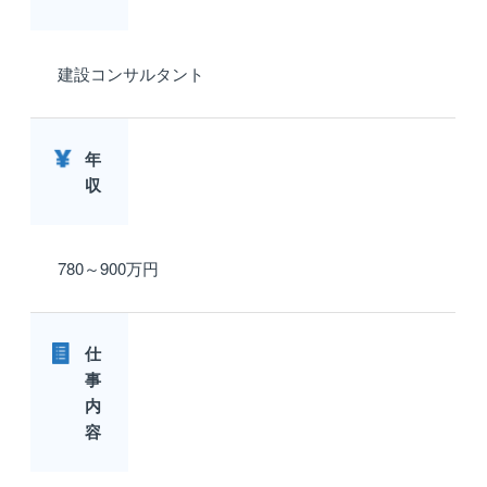
建設コンサルタント
年
収
780～900万円
仕
事
内
容