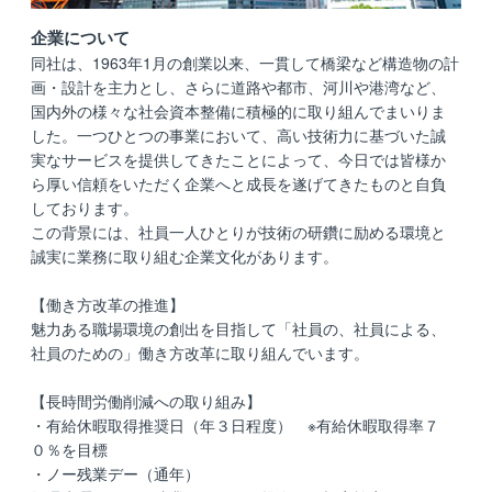
企業について
同社は、1963年1月の創業以来、一貫して橋梁など構造物の計
画・設計を主力とし、さらに道路や都市、河川や港湾など、
国内外の様々な社会資本整備に積極的に取り組んでまいりま
した。一つひとつの事業において、高い技術力に基づいた誠
実なサービスを提供してきたことによって、今日では皆様か
ら厚い信頼をいただく企業へと成長を遂げてきたものと自負
しております。
この背景には、社員一人ひとりが技術の研鑽に励める環境と
誠実に業務に取り組む企業文化があります。
【働き方改革の推進】
魅力ある職場環境の創出を目指して「社員の、社員による、
社員のための」働き方改革に取り組んでいます。
【長時間労働削減への取り組み】
・有給休暇取得推奨日（年３日程度） ※有給休暇取得率７
０％を目標
・ノー残業デー（通年）