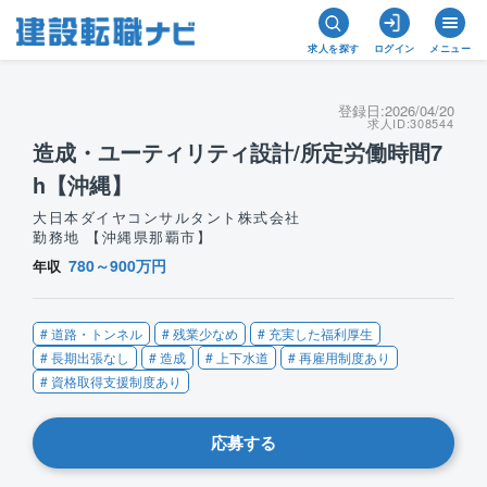
求人を探す
ログイン
メニュー
登録日:
2026/04/20
求人ID:
308544
造成・ユーティリティ設計/所定労働時間7
h【沖縄】
大日本ダイヤコンサルタント株式会社
勤務地 【沖縄県那覇市】
780～900万円
年収
# 道路・トンネル
# 残業少なめ
# 充実した福利厚生
# 長期出張なし
# 造成
# 上下水道
# 再雇用制度あり
# 資格取得支援制度あり
応募する