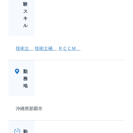
験
ス
キ
ル
技術士
技術士補
ＲＣＣＭ
勤
務
地
沖縄県那覇市
勤