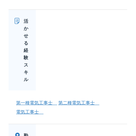
活
か
せ
る
経
験
ス
キ
ル
第一種電気工事士
第二種電気工事士
電気工事士
勤