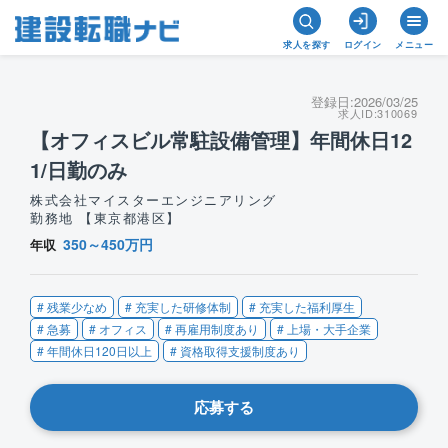
求人を探す
ログイン
メニュー
登録日:
2026/03/25
求人ID:
310069
【オフィスビル常駐設備管理】年間休日12
1/日勤のみ
株式会社マイスターエンジニアリング
勤務地 【東京都港区】
350～450万円
年収
# 残業少なめ
# 充実した研修体制
# 充実した福利厚生
# 急募
# オフィス
# 再雇用制度あり
# 上場・大手企業
# 年間休日120日以上
# 資格取得支援制度あり
応募する