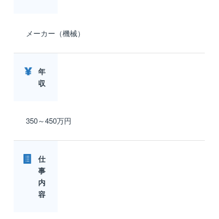
メーカー（機械）
年
収
350～450万円
仕
事
内
容