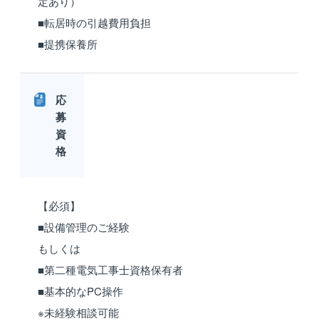
定あり）
■転居時の引越費用負担
■提携保養所
応
募
資
格
【必須】
■設備管理のご経験
もしくは
■第二種電気工事士資格保有者
■基本的なPC操作
※未経験相談可能