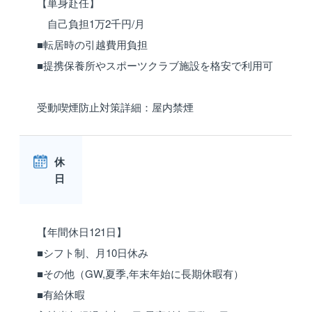
【単身赴任】
自己負担1万2千円/月
■転居時の引越費用負担
■提携保養所やスポーツクラブ施設を格安で利用可
受動喫煙防止対策詳細：屋内禁煙
休
日
【年間休日121日】
■シフト制、月10日休み
■その他（GW,夏季,年末年始に長期休暇有）
■有給休暇