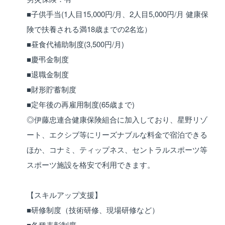
■子供手当(1人目15,000円/月、2人目5,000円/月 健康保
険で扶養される満18歳までの2名迄）
■昼食代補助制度(3,500円/月)
■慶弔金制度
■退職金制度
■財形貯蓄制度
■定年後の再雇用制度(65歳まで)
◎伊藤忠連合健康保険組合に加入しており、星野リゾ
ート、エクシブ等にリーズナブルな料金で宿泊できる
ほか、コナミ、ティップネス、セントラルスポーツ等
スポーツ施設を格安で利用できます。
【スキルアップ支援】
■研修制度（技術研修、現場研修など）
■各種表彰制度