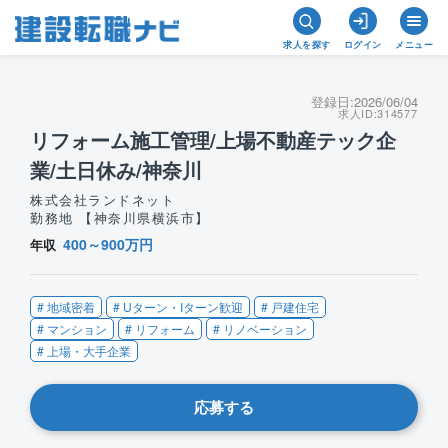
求人を探す
ログイン
メニュー
登録日:
2026/06/04
求人ID:
314577
リフォーム施工管理/上場不動産テック企
業/土日休み/神奈川
株式会社ランドネット
勤務地 【神奈川県横浜市】
400～900万円
年収
# 地域密着
# Uターン・Iターン歓迎
# 戸建住宅
# マンション
# リフォーム
# リノベーション
# 上場・大手企業
応募する