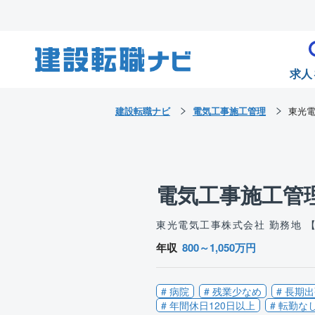
求人
建設転職ナビ
電気工事施工管理
東光
電気工事施工管
東光電気工事株式会社
勤務地 
年収
800～1,050万円
# 病院
# 残業少なめ
# 長期
# 年間休日120日以上
# 転勤な