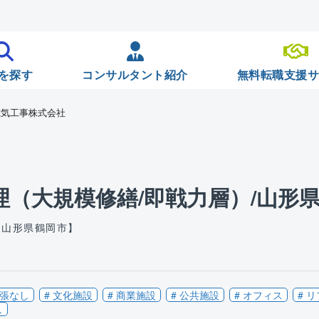
を探す
コンサルタント紹介
無料転職支援
電気工事株式会社
理（大規模修繕/即戦力層）/山形
【山形県鶴岡市】
出張なし
# 文化施設
# 商業施設
# 公共施設
# オフィス
# 
し