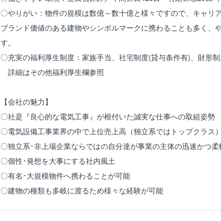
〇やりがい：物件の規模は数億～数十億と様々ですので、キャリ
ブランド価値のある建物やシンボルマークに携わることも多く、
す。
〇充実の福利厚生制度：家族手当、社宅制度(貸与条件有)、財形
詳細はその他福利厚生欄参照
【会社の魅力】
〇社是『良心的な電気工事』が根付いた誠実な仕事への取組姿勢
〇電気設備工事業界の中で上位売上高（独立系ではトップクラス
〇独立系･非上場企業ならではの自分達が事業の主体の迅速かつ柔
〇個性･発想を大事にする社内風土
〇有名･大規模物件へ携わることが可能
〇建物の種類も多岐に渡るため様々な経験が可能