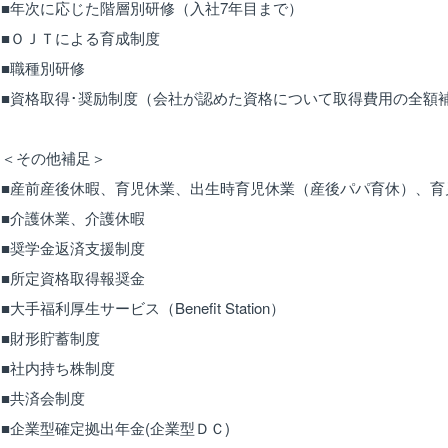
■年次に応じた階層別研修（入社7年目まで）
■ＯＪＴによる育成制度
■職種別研修
■資格取得･奨励制度（会社が認めた資格について取得費用の全額
＜その他補足＞
■産前産後休暇、育児休業、出生時育児休業（産後パパ育休）、育
■介護休業、介護休暇
■奨学金返済支援制度
■所定資格取得報奨金
■大手福利厚生サービス（Benefit Station）
■財形貯蓄制度
■社内持ち株制度
■共済会制度
■企業型確定拠出年金(企業型ＤＣ)