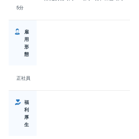
5分
雇
用
形
態
正社員
福
利
厚
生