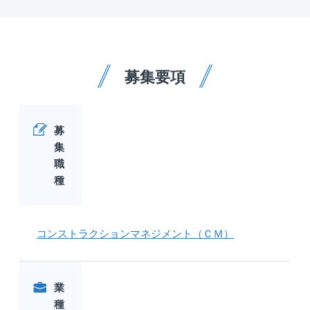
募集要項
募
集
職
種
コンストラクションマネジメント（ＣＭ）
業
種