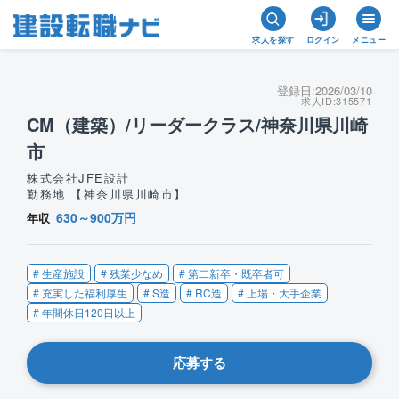
求人を探す
ログイン
メニュー
登録日:
2026/03/10
求人ID:
315571
CM（建築）/リーダークラス/神奈川県川崎
市
株式会社JFE設計
勤務地 【神奈川県川崎市】
630～900万円
年収
# 生産施設
# 残業少なめ
# 第二新卒・既卒者可
# 充実した福利厚生
# S造
# RC造
# 上場・大手企業
# 年間休日120日以上
応募する