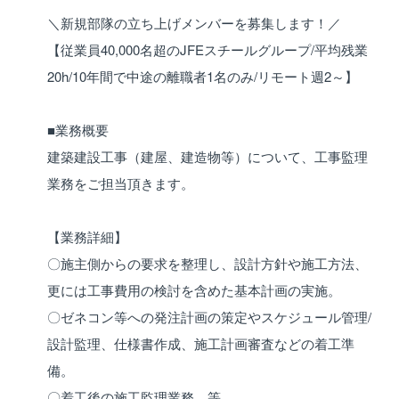
＼新規部隊の立ち上げメンバーを募集します！／
【従業員40,000名超のJFEスチールグループ/平均残業
20h/10年間で中途の離職者1名のみ/リモート週2～】
■業務概要
建築建設工事（建屋、建造物等）について、工事監理
業務をご担当頂きます。
【業務詳細】
〇施主側からの要求を整理し、設計方針や施工方法、
更には工事費用の検討を含めた基本計画の実施。
〇ゼネコン等への発注計画の策定やスケジュール管理/
設計監理、仕様書作成、施工計画審査などの着工準
備。
〇着工後の施工監理業務 等