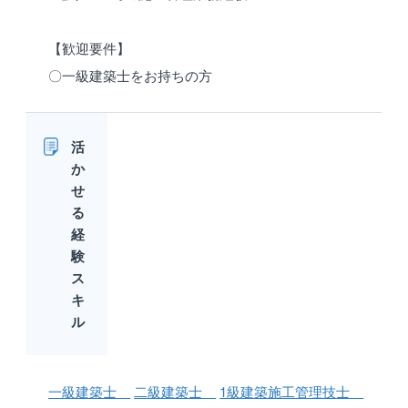
【歓迎要件】
〇一級建築士をお持ちの方
活
か
せ
る
経
験
ス
キ
ル
一級建築士
二級建築士
1級建築施工管理技士