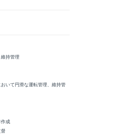
、維持管理
において円滑な運転管理、維持管
書作成
監督