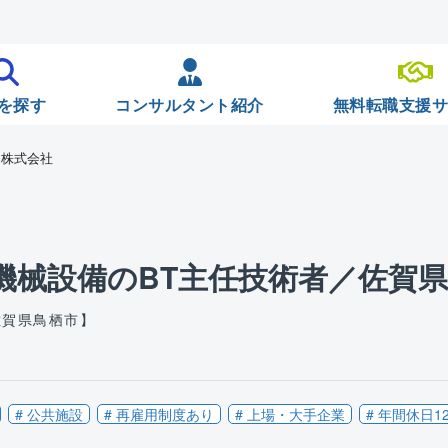
を探す
コンサルタント紹介
無料転職支援
ア株式会社
機械設備のBT主任技術者／佐賀
佐賀県鳥栖市】
# 公共施設
# 再雇用制度あり
# 上場・大手企業
# 年間休日1