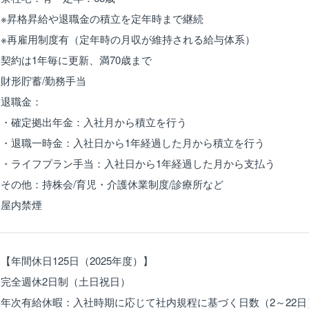
※昇格昇給や退職金の積立を定年時まで継続
※再雇用制度有（定年時の月収が維持される給与体系）
契約は1年毎に更新、満70歳まで
財形貯蓄/勤務手当
退職金：
・確定拠出年金：入社月から積立を行う
・退職一時金：入社日から1年経過した月から積立を行う
・ライフプラン手当：入社日から1年経過した月から支払う
その他：持株会/育児・介護休業制度/診療所など
屋内禁煙
【年間休日125日（2025年度）】
完全週休2日制（土日祝日）
年次有給休暇：入社時期に応じて社内規程に基づく日数（2～22