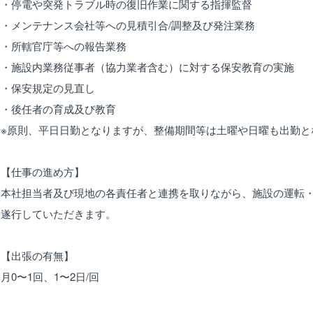
・停電や突発トラブル時の復旧作業に関する指揮監督
・メンテナンス会社等への見積引合/調整及び発注業務
・所轄官庁等への報告業務
・施設内業務従事者（協力業者含む）に対する保安教育の実施
・保安規定の見直し
・後任者の育成及び教育
※原則、平日日勤となりますが、整備期間等は土曜や日曜も出勤と
【仕事の進め方】
本社担当者及び現地の各責任者と連携を取りながら、施設の運転
遂行していただきます。
【出張の有無】
月0〜1回、1〜2日/回