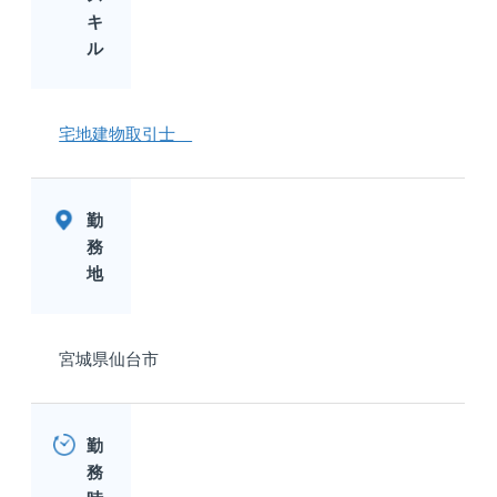
キ
ル
宅地建物取引士
勤
務
地
宮城県仙台市
勤
務