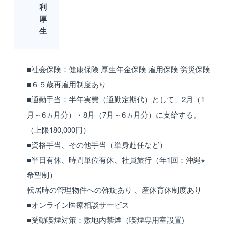
利
厚
生
■社会保険：健康保険 厚生年金保険 雇用保険 労災保険
■６５歳再雇用制度あり
■通勤手当：半年実費（通勤定期代）として、2月（1
月～6ヵ月分）・8月（7月～6ヵ月分）に支給する。
（上限180,000円）
■資格手当、その他手当（単身赴任など）
■半日有休、時間単位有休、社員旅行（年1回：沖縄※
希望制）
転居時の管理物件への斡旋あり 、産休育休制度あり
■オンライン医療相談サービス
■受動喫煙対策：敷地内禁煙（喫煙専用室設置)