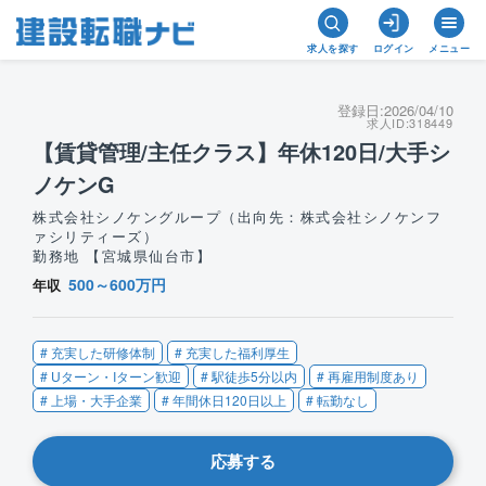
求人を探す
ログイン
メニュー
登録日:
2026/04/10
求人ID:
318449
【賃貸管理/主任クラス】年休120日/大手シ
ノケンG
株式会社シノケングループ（出向先：株式会社シノケンフ
ァシリティーズ）
勤務地 【宮城県仙台市】
500～600万円
年収
# 充実した研修体制
# 充実した福利厚生
# Uターン・Iターン歓迎
# 駅徒歩5分以内
# 再雇用制度あり
# 上場・大手企業
# 年間休日120日以上
# 転勤なし
応募する