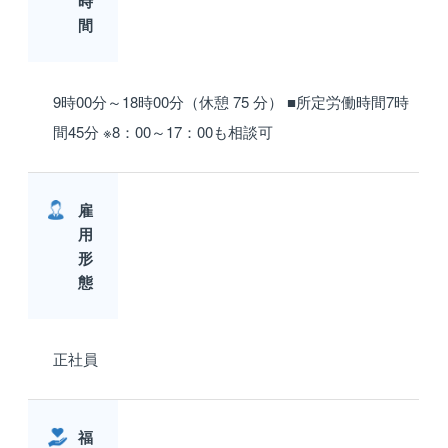
時
間
9時00分～18時00分（休憩 75 分） ■所定労働時間7時
間45分 ※8：00～17：00も相談可
雇
用
形
態
正社員
福