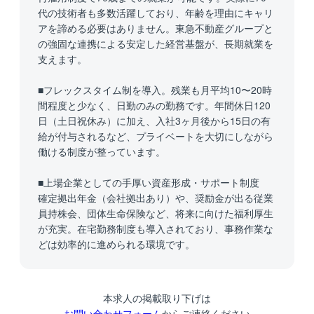
代の技術者も多数活躍しており、年齢を理由にキャリ
アを諦める必要はありません。東急不動産グループと
の強固な連携による安定した経営基盤が、長期就業を
支えます。
■フレックスタイム制を導入。残業も月平均10〜20時
間程度と少なく、日勤のみの勤務です。年間休日120
日（土日祝休み）に加え、入社3ヶ月後から15日の有
給が付与されるなど、プライベートを大切にしながら
働ける制度が整っています。
■上場企業としての手厚い資産形成・サポート制度
確定拠出年金（会社拠出あり）や、奨励金が出る従業
員持株会、団体生命保険など、将来に向けた福利厚生
が充実。在宅勤務制度も導入されており、事務作業な
どは効率的に進められる環境です。
本求人の掲載取り下げは
お問い合わせフォーム
からご連絡ください