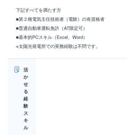
下記すべてを満たす方
■第２種電気主任技術者（電験）の有資格者
■普通自動車運転免許（AT限定可）
■基本的PCスキル（Excel、Word）
※太陽光発電所での実務経験は不問です。
活
か
せ
る
経
験
ス
キ
ル