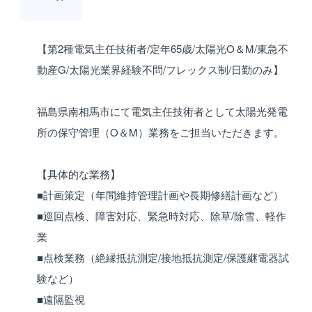
【第2種電気主任技術者/定年65歳/太陽光O＆M/東急不
動産G/太陽光業界経験不問/フレックス制/日勤のみ】
福島県南相馬市にて電気主任技術者として太陽光発電
所の保守管理（O＆M）業務をご担当いただきます。
【具体的な業務】
■計画策定（年間維持管理計画や長期修繕計画など）
■巡回点検、障害対応、緊急時対応、除草/除雪、軽作
業
■点検業務（絶縁抵抗測定/接地抵抗測定/保護継電器試
験など）
■遠隔監視