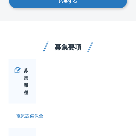
応募する
募集要項
募
集
職
種
電気設備保全