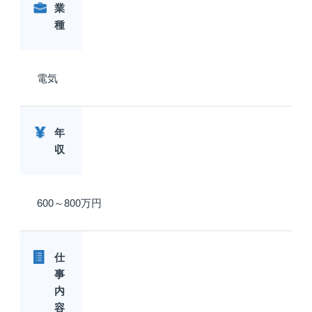
業
種
電気
年
収
600～800万円
仕
事
内
容