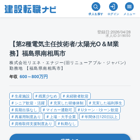
求人を探す
ログイン
メニュー
登録日:
2026/04/28
求人ID:
319050
【第2種電気主任技術者/太陽光O＆M業
務】福島県南相馬市
株式会社リエネ・エナジー(旧リニューアブル・ジャパン)
勤務地 【福島県南相馬市】
600～800万円
年収
# 生産施設
# 残業少なめ
# 未経験者歓迎
# シニア歓迎・活躍
# 充実した研修体制
# 充実した福利厚生
# 長期出張なし
# マイカー通勤可
# Uターン・Iターン歓迎
# 再雇用制度あり
# 上場・大手企業
# 年間休日120日以上
# 資格取得支援制度あり
# 転勤なし