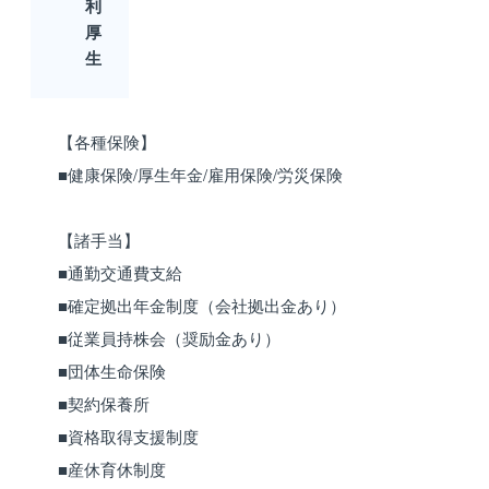
利
厚
生
【各種保険】
■健康保険/厚生年金/雇用保険/労災保険
【諸手当】
■通勤交通費支給
■確定拠出年金制度（会社拠出金あり）
■従業員持株会（奨励金あり）
■団体生命保険
■契約保養所
■資格取得支援制度
■産休育休制度