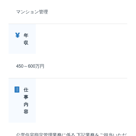
マンション管理
年
収
450～600万円
仕
事
内
容
公営住宅指定管理業務に係る 下記業務をご担当いただ