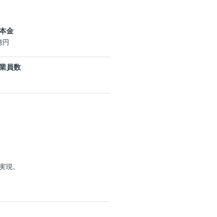
本金
億円
業員数
実現。