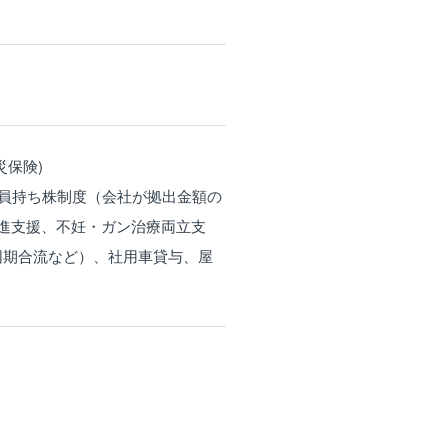
災保険)
業員持ち株制度（会社が拠出金額の
進支援、不妊・ガン治療両立支
同期合流など）、社用車貸与、屋