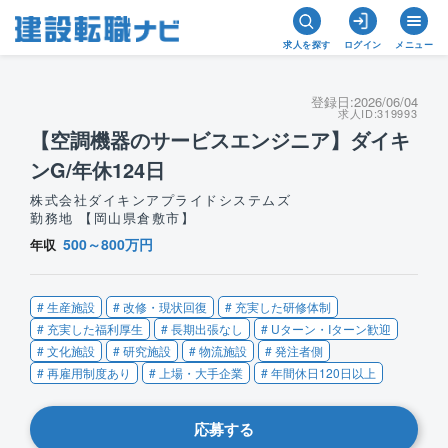
求人を探す
ログイン
メニュー
登録日:
2026/06/04
求人ID:
319993
【空調機器のサービスエンジニア】ダイキ
ンG/年休124日
株式会社ダイキンアプライドシステムズ
勤務地 【岡山県倉敷市】
500～800万円
年収
# 生産施設
# 改修・現状回復
# 充実した研修体制
# 充実した福利厚生
# 長期出張なし
# Uターン・Iターン歓迎
# 文化施設
# 研究施設
# 物流施設
# 発注者側
# 再雇用制度あり
# 上場・大手企業
# 年間休日120日以上
応募する