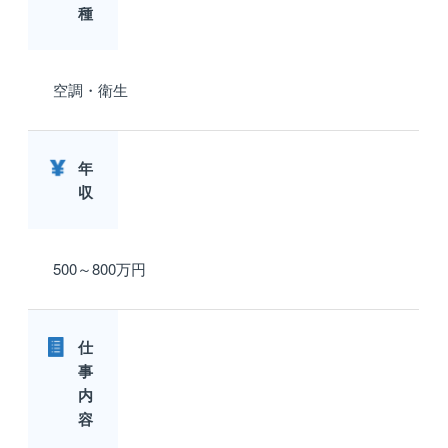
種
空調・衛生
年
収
500～800万円
仕
事
内
容