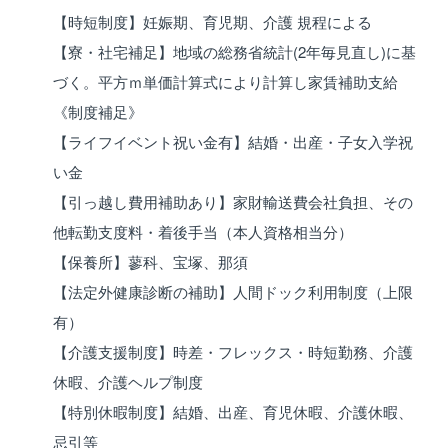
【時短制度】妊娠期、育児期、介護 規程による
【寮・社宅補足】地域の総務省統計(2年毎見直し)に基
づく。平方ｍ単価計算式により計算し家賃補助支給
《制度補足》
【ライフイベント祝い金有】結婚・出産・子女入学祝
い金
【引っ越し費用補助あり】家財輸送費会社負担、その
他転勤支度料・着後手当（本人資格相当分）
【保養所】蓼科、宝塚、那須
【法定外健康診断の補助】人間ドック利用制度（上限
有）
【介護支援制度】時差・フレックス・時短勤務、介護
休暇、介護ヘルプ制度
【特別休暇制度】結婚、出産、育児休暇、介護休暇、
忌引等