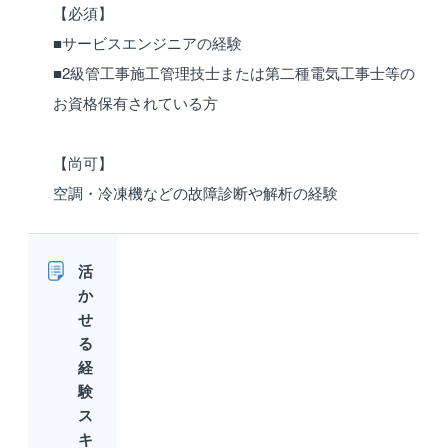
【必須】
■サービスエンジニアの経験
■2級管工事施工管理技士または第二種電気工事士等の
お資格保有されている方
【尚可】
空調・冷凍機などの故障診断や解析の経験
活
か
せ
る
経
験
ス
キ