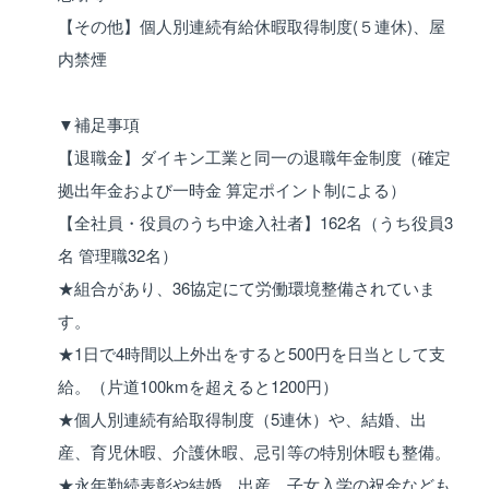
【その他】個人別連続有給休暇取得制度(５連休)、屋
内禁煙
▼補足事項
【退職金】ダイキン工業と同一の退職年金制度（確定
拠出年金および一時金 算定ポイント制による）
【全社員・役員のうち中途入社者】162名（うち役員3
名 管理職32名）
★組合があり、36協定にて労働環境整備されていま
す。
★1日で4時間以上外出をすると500円を日当として支
給。（片道100kmを超えると1200円）
★個人別連続有給取得制度（5連休）や、結婚、出
産、育児休暇、介護休暇、忌引等の特別休暇も整備。
★永年勤続表彰や結婚、出産、子女入学の祝金なども