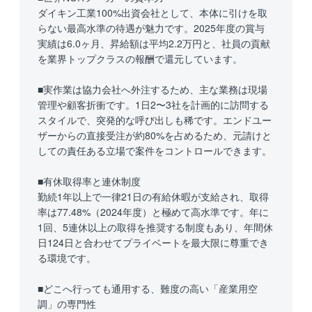
ダイキン工業100%出資会社として、本体に引けを取
らない最高水準の待遇が魅力です。2025年度の賞与
実績は6.0ヶ月、昇給額は平均2.2万円と、社員の貢献
を業界トップクラスの報酬で還元しています。
■実作業は協力会社へ外注するため、主な業務は現場
管理や顧客折衝です。1日2〜3社を計画的に訪問する
スタイルで、突発的な呼び出しも稀です。エンドユー
ザーからの直接受注が約80%を占めるため、元請けと
しての責任ある立場で案件をコントロールできます。
■有休取得率と連休制度
勤続1年以上で一律21日の有給休暇が支給され、取得
率は77.48%（2024年度）と極めて高水準です。年に
1回、5連休以上の取得を推奨する制度もあり、年間休
日124日と合わせてプライベートを最大限に尊重でき
る環境です。
■どこへ行っても通用する、難度の高い「産業用空
調」の専門性