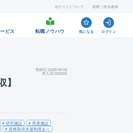
当サイトについて
採用ご担当者様
サービス
転職ノウハウ
気になる
ログイン
登録日:
2026/06/02
求人ID:
320200
収】
# 研究施設
# 商業施設
# 資格取得支援制度あり