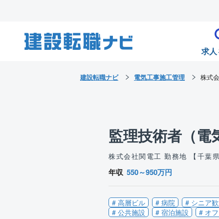
求人
建設転職ナビ
電気工事施工管理
株式
監理技術者（電
株式会社関電工
勤務地 【千葉
年収
550～950万円
# 高層ビル
# 病院
# シニア
# 公共施設
# 宿泊施設
# オ