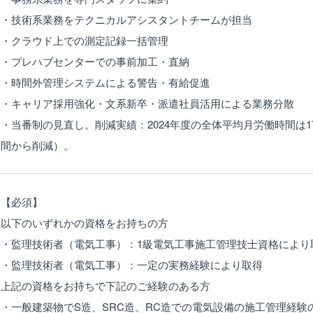
・技術系業務をテクニカルアシスタントチームが担当
・クラウド上での測定記録一括管理
・プレハブセンターでの事前加工・直納
・時間外管理システムによる警告・有給促進
・キャリア採用強化・文系新卒・派遣社員活用による業務分散
・当番制の見直し。削減実績：2024年度の全体平均月労働時間は170.
間から削減）。
【必須】
以下のいずれかの資格をお持ちの方
・監理技術者（電気工事）：1級電気工事施工管理技士資格により
・監理技術者（電気工事）：一定の実務経験により取得
上記の資格をお持ちで下記のご経験のある方
・一般建築物でS造、SRC造、RC造での電気設備の施工管理経験