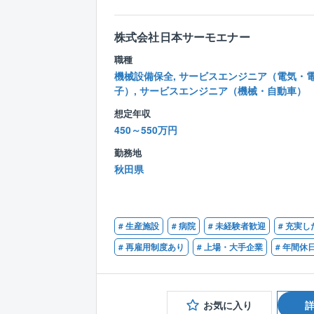
株式会社日本サーモエナー
職種
機械設備保全, サービスエンジニア（電気・
子）, サービスエンジニア（機械・自動車）
想定年収
450～550万円
勤務地
秋田県
# 生産施設
# 病院
# 未経験者歓迎
# 充実
# 再雇用制度あり
# 上場・大手企業
# 年間休
お気に入り