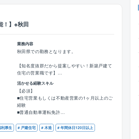
能！】※秋田
業務内容
秋田県での勤務となります。
【知名度抜群だから提案しやすい！新築戸建て
住宅の営業職です】
モデルハウスに来場されたお客様へ、同社の住
活かせる経験スキル
宅をご提案していただきます。
【必須】
■住宅営業もしくは不動産営業の1ヶ月以上のご
【具体的には】
経験
●住宅に関するご希望のヒアリング、プラン作
■普通自動車運転免許
成
●住宅建設地の敷地調査、現地調査、役所調査
【歓迎】
福利厚生
# 戸建住宅
# 木造
# 年間休日120日以上
●住宅ローンのご相談等
■何らかの営業経験5年以上がある方