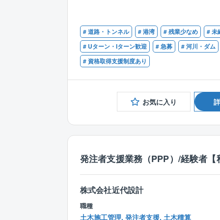
# 道路・トンネル
# 港湾
# 残業少なめ
# 
# Uターン・Iターン歓迎
# 急募
# 河川・ダム
# 資格取得支援制度あり
お気に入り
発注者支援業務（PPP）/経験者【
株式会社近代設計
職種
土木施工管理, 発注者支援, 土木積算