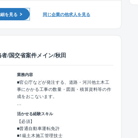
■宅地建物取引士の資格保有者
来場からお引渡まで、すべてをプロデュースし
ていただきます。
詳細を見る
同じ企業の他求人を見る
これまでのご経験を存分に発揮していただける
環境を整えています。
【タマホーム営業職魅力ポイント】
★より良いものを安く
者/国交省案件メイン/秋田
業界相場を下回るタマホーム価格
住宅性能6項目目で最高等級クリア
国産材使用率74.1%
業務内容
★圧倒的な集客力
■官公庁などが発注する、道路・河川他土木工
集客数（年間）約180,000組
事にかかる工事の数量・図面・積算資料等の作
一人当たり接客数平均（年間）約171組
成をおこないます。
一人当たり契約数平均（年間）10.25棟（約10
棟）
【具体的には】
★条件
活かせる経験スキル
主に秋田県・国交省等が発注する工事に関する
年間休日120日
【必須】
積算業務を担当していただきます。
平均年収932万円
■普通自動車運転免許
■1級土木施工管理技士