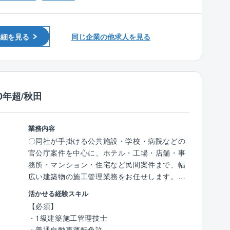
・後進育成経験
製造から販売までボイラに関するあらゆる事業
・安全管理：現場の安全確保・リスク対策
を手掛けており、人々の生活に必要不可欠な熱
エネルギー、生活の基盤を支える事業をして手
【案件規模】
詳細を見る
同じ企業の他求人を見る
掛けております。
■現場体制
また、同社は民生熱エネルギー分野でトップ企
・3～4名のチーム体制
業となることを目指しており、すべてのステー
・案件規模に応じて有資格者（1級・2級）1～2
クホルダーの皆さまにとって価値ある企業にな
名を配置
るよう事業を展開しています。
・大規模～中規模案件は1級資格保持者が中心
0年超/秋田
・大規模と中規模は専任、小規模は複数案件を
【働き方】
兼務
■残業月30～40時間程度です。
業務内容
■顧客先への直行直帰可能です。
〈規模の目安〉
〇同社が手掛ける公共施設・学校・病院などの
■納品先の稼働状況によって休日出勤可能性が
▽大規模
官公庁案件を中心に、ホテル・工場・店舗・事
ありますが、振休・代休の取得が必須となりま
・担当件数：1～2件／3～4名体制
務所・マンション・住宅など民間案件まで、幅
す。
・工事金額：1億円～2億円
広い建築物の施工管理業務をお任せします。
■17時以降のお問い合わせはコールセンターに
・工期 ：8ヶ月～1年
て一次対応するため緊急対応は少なく、目安と
活かせる経験スキル
▽中規模
【具体的に】
して拠点単位で月1～2件となります。個人単位
【必須】
・担当件数：2～3件／3名体制
着工前の施工計画から完成・引き渡しまで、一
ではもっと少ないのでご安心ください。
・1級建築施工管理技士
・工事金額：3,000万円～1億円
貫してプロジェクト全体の管理を担っていただ
■出張:日本各地に拠点がありますので、営業所
・普通自動車運転免許