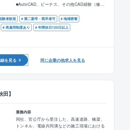
・工事案件の数量算出・積算条件の設定
【インセンティブ制度】
■AutoCAD、ビーナス、その他CAD経験（修正
・数量計算書・積算書などの積算資料の作成
■毎月支給
程度でＯＫ）
・工事発注図面・設計変更図面などの作成※Wo
■請負金額×歩合率という分かり易さ
■エクセル、ワード、による資料作成
未経験者歓迎
# 第二新卒・既卒者可
# 地域密着
rd・Excel・CADの他 専用ソフトを使用し業務
建物平均単価2,350万円× 1.5％ ＋ プラスα
をおこないます。
# 再雇用制度あり
# 年間休日120日以上
平均歩合約45万円（1棟当たり）
【歓迎】
・官公庁の公共事業を円滑に進めるため、建設
■平均受注数
■土木工事の積算業務経験、施工管理経験、発
コンサルタントの立場で業務支援をおこないま
平均年間受注数：10.25棟（1人当たり）
注者支援業務、行政事務補助業務(官公庁、地方
す。工事監督支援業務・技術資料作成業務等を
＜例：年間歩合給＞
自治体)等の経験
官公庁より受注し熟練した技術スタッフにて対
1棟当たり約45万円×平均10棟＝450万円
詳細を見る
同じ企業の他求人を見る
応しています。
■就業環境：
年間休日125日、出張・転勤無しと働きやすい
環境が整っています。国交省とのお取引をして
秋田】
おり、残業しない前提で施工計画を立てて受注
をしているため、働きやすい環境が実現できて
います。
業務内容
同社、官公庁から受注した、高速道路、橋梁、
■同社の特徴：
トンネル、電線共同溝などの施工現場における
1983年に創業して以来、地域に根付いたコンサ