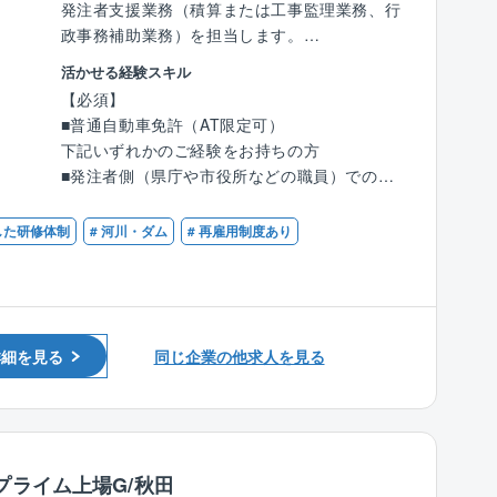
発注者支援業務（積算または工事監理業務、行
ルティングが好評価であり、着実な成長を遂げ
政事務補助業務）を担当します。
てきました。同社は社内外問わず、人と人との
案件に関しては能代河川国道事務所の案件にな
絆に重きを置いたコンサルティングに取り組ん
活かせる経験スキル
ります。
でいます。社名の由来はSkilled Technical Art
【必須】
Designers（洗練された技術者集団）の頭文字
■普通自動車免許（AT限定可）
【具体的な業務】
をとったもので、初心を忘れず常に技術の向上
下記いずれかのご経験をお持ちの方
設計コンサルタントから提出される設計図等の
を心がけ「お客様のニーズが第一」の意識の
■発注者側（県庁や市役所などの職員）での道
成果品について、各種設計基準や仕様書に合っ
下、地域のリーディングコンサルタントを目指
路案件経験
たものになっているか、また、現地状況に則し
しています。
■舗装会社や道路会社で道路工事の施工管理実
した研修体制
# 河川・ダム
# 再雇用制度あり
た設計になっているかチェックを行い、修正、
国国交通省とはは年にわたって取引ををってい
務経験
補足の必要がある場合は指導・助言を行いま
るため、事業計画の技術的提案や意見もしやす
■発注者支援業務の実務経験（特に資料作成、
す。
く、『主体的に業務に取り組む』ことができる
積算業務）
環境にあります。
・発注者との打ち合わせ・協議
【歓迎】
詳細を見る
同じ企業の他求人を見る
・構造物の設計書類確認や資料作成
■社風：
■1級あるいは2級土木施工管理技士
・工事費の積算に関する資料作成
同社には中途入社者が多数おり、社員間のコミ
■RCCM
・関係機関との協議資料作成
ュニケーションも活発で、馴染みやすい環境で
■技術士
・工事、製品などの品質、工程、安全管理（検
す。また、個人の能力を重視しており、性別や
査・立ち会い）
年齢に関わらず、アイディアや意見を発信、交
プライム上場G/秋田
・構造物の維持管理、点検