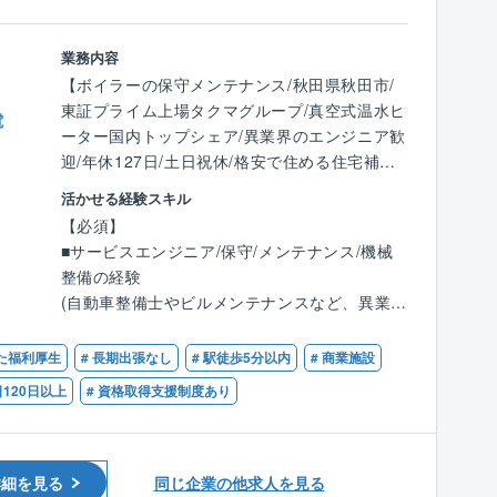
換ができる環境づくりに力を注いでいます。そ
・高速道路の維持保全に関する業務
のため自身の経験、及び、コミュニケーション
能力を活かすことができます。
業務内容
【会社の特徴】
【ボイラーの保守メンテナンス/秋田県秋田市/
1969年創立の同社。環境に配慮した専門技術の
東証プライム上場タクマグループ/真空式温水ヒ
電
コンサルティング業務を提供する会社です。特
ーター国内トップシェア/異業界のエンジニア歓
に、近年は国が推し進める国土強靭化政策の一
迎/年休127日/土日祝休/格安で住める住宅補助
端を担い、道路や橋梁の整備を多数手がけてい
あり】
活かせる経験スキル
ます。同社は建設コンサルティング会社とし
【必須】
て、企画、計画・設計、施工管理から維持管理
■業務内容：
■サービスエンジニア/保守/メンテナンス/機械
に至るまで、道路整備・保全にかかる一連の業
同社は商業施設や病院、工場等で利用されるボ
整備の経験
務に携わっている会社です。クライアントは国
イラやヒータのメーカーです。開発からメンテ
(自動車整備士やビルメンテナンスなど、異業界
交省やNEXCO、地方自治体が中心で安定した
ナンスまで対応しているため、顧客に寄り添っ
のエンジニアから転職された方が活躍中！)
受注をもつ企業になります。
た提案が可能となります。同社にてボイラの保
した福利厚生
# 長期出張なし
# 駅徒歩5分以内
# 商業施設
守・メンテナンスをお任せします。
【歓迎】
日120日以上
# 資格取得支援制度あり
■ボイラ等の業務関連に関する知識、資格
■業務詳細：
■普通自動車免許第一種
各種ボイラ及び周辺機器の製品内における試運
転業務、修理対応、顧客管理、アフターメンテ
詳細を見る
同じ企業の他求人を見る
ナンス、更新営業等をご担当頂きます。