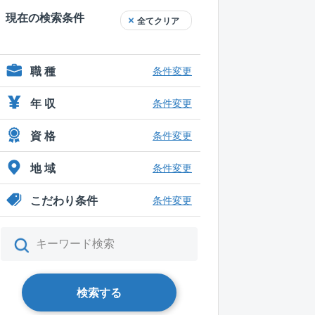
現在の検索条件
全てクリア
職 種
条件変更
年 収
条件変更
資 格
条件変更
地 域
条件変更
こだわり条件
条件変更
検索する