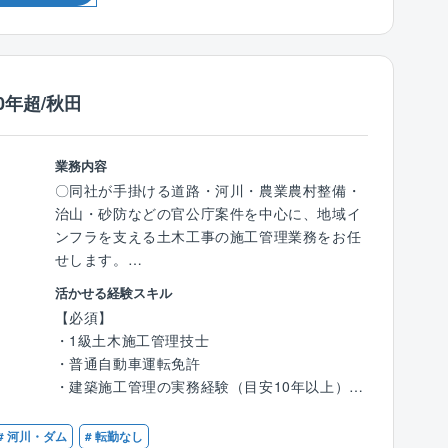
・メンテナンス…顧客の施設を定期的に訪問
し、定期保守や点検消耗部品の交換、ボイラ内
の清掃、水質のチェック、訪問先は大型の施設
から小規模の店頭まで様々です。ボイラは燃料
0年超/秋田
や重量別に種類が多岐にわたるため、高度かつ
幅広い技術が身につきます。
業務内容
■教育体制：
〇同社が手掛ける道路・河川・農業農村整備・
入社後は現場でのOJTや階層別教育を通して業
治山・砂防などの官公庁案件を中心に、地域イ
務や製品について学んで頂きます。将来的には
ンフラを支える土木工事の施工管理業務をお任
技術者と同レベルの知識を身に着けることがで
せします。
きます。
活かせる経験スキル
【具体的に】
【必須】
【同社の魅力】
着工前の施工計画から完成・引き渡しまで、一
・1級土木施工管理技士
業界シェアトップクラス：同社はボイラ業界で
貫してプロジェクト全体の管理を担っていただ
・普通自動車運転免許
トップクラスのシェアを有しております。
きます。
・建築施工管理の実務経験（目安10年以上）
また全国に拠点を設けており、より顧客の近く
・工程管理：工事の進捗管理
でニーズに応えられるような体制を築いており
・原価管理：工事費用の管理
【歓迎】
ます。
# 河川・ダム
# 転勤なし
・品質管理：設計図書・仕様通りの品質確保