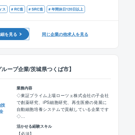
省力化など、施設を安定的に運用できる様、き
め恒温恒湿に保たれた貯蔵施設や、国宝級の化
ィス
# RC造
# SRC造
# 年間休日120日以上
め細かくサポートする業務です。
石・絵画・古美術品を展示・保管する博物館な
ど、高い技術を必要とする施設の施工実績もあ
■キャリアパスについて：
ります。
同社の役員／支店長などは現場出身者が多数お
詳細を見る
同じ企業の他求人を見る
ります。将来の幹部候補として同社でキャリア
■仕事内容：
を積んで下さい
(1)設備施工計画書の作成
(2)設備面の実施予算書作成
(3)設備施工管理(工事進捗／出来形管理、各協
力会社への発注／管理調整、図面チェック、施
ループ企業/茨城県つくば市】
工図作成、計測等各種データ分析他
(4)安全衛生、労務管理並びに記録の保管
業務内容
■官公庁、ゼネコンからの請負：
◇東証プライム上場ローツェ株式会社の子会社
官公庁、大手ゼネコンからの受注が多く占めて
で創薬研究、iPS細胞研究、再生医療の発展に
他技
います。ALSOK、近鉄などグループ関連との取
自動細胞培養システムで貢献している企業です
全
引も多く非常に安定しております。
◇
活かせる経験スキル
■メンテナンス／リニューアル事業を含んだト
品質保証：ライフサイエンス（創薬研究・再生
【必須】