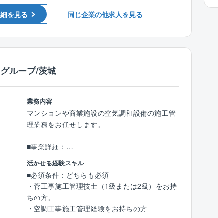
詳細を見る
同じ企業の他求人を見る
■仕事内容：
(1)設備施工計画書の作成
(2)設備面の実施予算書作成
(3)設備施工管理(工事進捗／出来形管理、各協
力会社への発注／管理調整、図面チェック、施
Kグループ/茨城
工図作成、計測等各種データ分析他
(4)安全衛生、労務管理並びに記録の保管
業務内容
■官公庁、ゼネコンからの請負：
マンションや商業施設の空気調和設備の施工管
官公庁、大手ゼネコンからの受注が多く占めて
理業務をお任せします。
います。ALSOK、近鉄などグループ関連との取
引も多く非常に安定しております。
■事業詳細：
建物内の温度・湿度だけでなく、気流・清浄
活かせる経験スキル
■メンテナンス／リニューアル事業を含んだト
度・CO2濃度・臭気および建物外の空気をコン
■必須条件：どちらも必須
ータルなソリューション：
トロールして快適な空間を創り出す最適システ
・菅工事施工管理技士（1級または2級）をお持
設備の設計・施工のみならず、メンテナンスや
ムを提供いたします。一般的な建物の空気調和
ちの方。
リニューアル事業も行っています。監視システ
設備だけでなく、植物の種子や微生物など世界
・空調工事施工管理経験をお持ちの方
ムの設計、エネルギーの高効率化、機器管理の
各地から収集された在来種を長期間保存するた