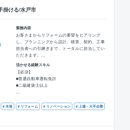
ーティング等）
手掛ける/水戸市
■ポジションの魅力：
幅広い業務経験を通じて、唯一無二のスキルを
身に着け、業務を通して成長することができま
業務内容
す。また、完全週休2日制で土日祝休み、年間
お客さまからリフォームの要望をヒアリング
休日は125日。フルフレックスタイム制やリモ
し、プランニングから設計、積算、契約、工事
）
ート勤務の導入等、技術職種の中でもトップク
担当者への引継ぎまで、トータルに担当してい
ラスの働きやすさを実現することが可能です。
ただきます。
活かせる経験スキル
■同社の特徴：
■『住友林業の家』オーナー様への営業
【必須】
同syさは国内大手製薬メーカーとの直接取引が
社内の顧客データやメンテナンス担当部門から
■普通自動車運転免許
あり、米国や中国の医療研究機関との商談も着
の情報をもとに、水回り設備の交換や内装、外
■二級建築士以上
実に進み、ライフサイエンス産業における製
装などの工事を提案します。
造・研究現場での自動化装置やシステムの設
すでに住友林業として取引があるため提案がし
【歓迎】
計・開発・製作によって、現場の方々が直面す
やすく、長いお付き合いが可能です。
■住宅建築業界での設計、プランニング、積
# 木造
# リフォーム
# リノベーション
# 上場・大手企業
る様々な問題を解決に導いております。
算、施工管理等の実務経験
2022年5月には10億円の設備投資で、更なる設
■一般のお客様への営業
■リフォーム業界経験者や工務店などで一通り
計/開発環境の充実に至り、3年後は売上げ2倍
ホームページやリフォーム雑誌からお問い合わ
の工程を経験した方
強を計画中です。知恵と機動力及び技術で未来
せいただいたり、住宅展示場へ来場された一般