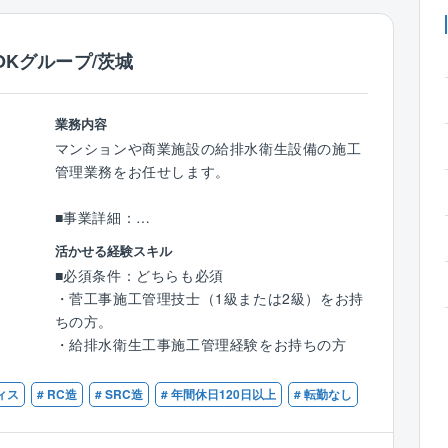
OKグループ/茨城
業務内容
マンションや商業施設の給排水衛生設備の施工
管理業務をお任せします。
■事業詳細：
建物内の温度・湿度だけでなく、気流・清浄
活かせる経験スキル
度・CO2濃度・臭気および建物外の空気をコン
■必須条件：どちらも必須
トロールして快適な空間を創り出す最適システ
・菅工事施工管理技士（1級または2級）をお持
ムを提供いたします。一般的な建物の空気調和
ちの方。
設備だけでなく、植物の種子や微生物など世界
・給排水衛生工事施工管理経験をお持ちの方
各地から収集された在来種を長期間保存するた
め恒温恒湿に保たれた貯蔵施設や、国宝級の化
ィス
# RC造
# SRC造
# 年間休日120日以上
# 転勤なし
石・絵画・古美術品を展示・保管する博物館な
ど、高い技術を必要とする施設の施工実績もあ
ります。