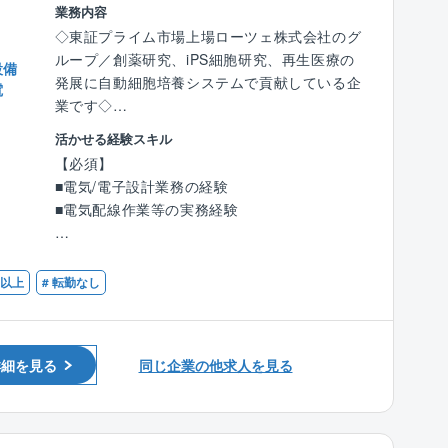
ート勤務の導入等、技術職種の中でもトップク
業務内容
ラスの働きやすさを実現することが可能です。
◇東証プライム市場上場ローツェ株式会社のグ
ループ／創薬研究、iPS細胞研究、再生医療の
設備
■同社の特徴：
発展に自動細胞培養システムで貢献している企
電
同社は国内大手製薬メーカーとの直接取引があ
業です◇
り、米国や中国の医療研究機関との商談も着実
活かせる経験スキル
に進み、ライフサイエンス産業における製造・
再生医療及び創薬研究に用いる装置の電気設計
【必須】
研究現場での自動化装置やシステムの設計・開
エンジニアとして下記の業務を中心にご担当頂
■電気/電子設計業務の経験
発・製作によって、現場の方々が直面する様々
きます。上流から下流まで一貫した生産体制を
■電気配線作業等の実務経験
な問題を解決に導いております。
取っており、設計・開発・製造のすべてに携わ
2022年5月には10億円の設備投資で、更なる設
ることができます。
【歓迎】
計/開発環境の充実に至り、3年後は売上げ2倍
■装置開発のご経験
日以上
# 転勤なし
強を計画中です。知恵と機動力及び技術で未来
■業務詳細：
を切り拓く、いわばエキスパート集団です。
電気・電子設計開発（回路設計、制御盤レイア
ウト設計、配線経路設計）
調達部品の選定
詳細を見る
同じ企業の他求人を見る
各種装置組み立てにおける電気配線担当
顧客先での弊社納入装置のエンジニアリング
（据え付け、コミッショニング、トラブルシュ