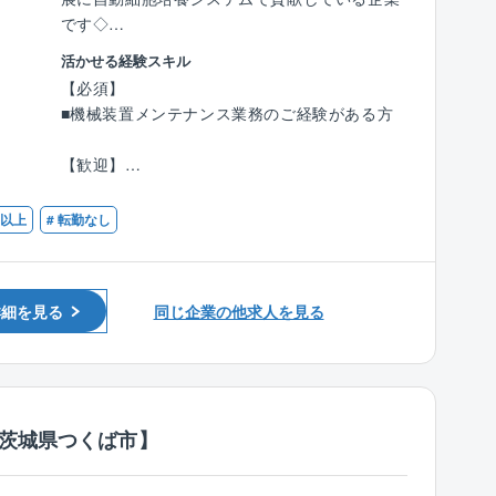
です◇
活かせる経験スキル
再生医療及び創薬研究に用いる装置のサービス
【必須】
エンジニアとして下記業務を中心にご担当頂き
■機械装置メンテナンス業務のご経験がある方
ます。
【歓迎】
■業務詳細：
■英語での業務経験のある方
顧客先に設置された弊社装置の保守点検管理及
■ソフトウェアの知見をお持ちの方(制御系シス
日以上
# 転勤なし
び実務
テム)
定期メンテナンスの計画及び実施
メンテナンス
トラブルシューティング及び復旧作業（現場で
詳細を見る
同じ企業の他求人を見る
の原因分析FTA）
■ポジションの魅力：
幅広い業務経験を通じて、唯一無二のスキルを
身に着け、業務を通して成長することができま
/茨城県つくば市】
す。また、完全週休2日制で土日祝休み、年間
休日は125日。フルフレックスタイム制やリモ