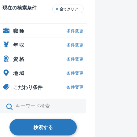
現在の検索条件
全てクリア
職 種
条件変更
年 収
条件変更
資 格
条件変更
地 域
条件変更
こだわり条件
条件変更
検索する