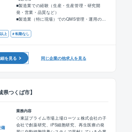
ータルなソリューション：
医療）業界顧客の要求対応、社内体制構築
■製造業での経験（生産・生産管理・研究開
設備の設計・施工のみならず、メンテナンスや
品質管理：社内外ドキュメント管理、社内品質
発・営業・品質など）
リニューアル事業も行っています。監視システ
改善
■製造業（特に現場）でのQMS管理・運用の知
ムの設計、エネルギーの高効率化、機器管理の
識・経験（ISO9001など）
省力化など、施設を安定的に運用できる様、き
■業務詳細：
■海外製造拠点や販売先とのメールでのやりと
日以上
# 転勤なし
め細かくサポートする業務です。
新ビジネスに関連し、当社生産装置納入に当た
りができるレベルの英語力
っての客先要求書類対応（社内確認及び調整、
■キャリアパスについて：
書類作成、客先提出）
【歓迎】
同社の役員／支店長などは現場出身者が多数お
社内書類（エビデンス）から客先提出書類への
詳細を見る
同じ企業の他求人を見る
■医療機器業界、理化学機器業界又はその他産
ります。将来の幹部候補として同社でキャリア
一元管理体系構築と社内定着化
業機器業界のご経験
を積んで下さい
社内標準化・業務改善の推進
■製造業（特に現場）でのQMS構築・推進の経
※上司：品質保証部 部長
験
■開発・評価業務経験
■同社の特徴：
城県つくば市】
■細胞培養に関する知見
ライフサイエンス産業における製造・研究現場
■監査及び監査準備経験（ISO/客先/サプライヤ/
での自動化装置やシステムの設計・開発・製作
内部問わず品質に関わるものなど）
によって、現場の方々が直面する様々な問題を
業務内容
■英語力もしくは、日本人以外とやり取りする
解決に導いております。知恵と機動力及び技術
◇東証プライム市場上場ローツェ株式会社の子
事に抵抗がない方
で未来を切り拓く、いわばエキスパート集団で
会社で創薬研究、iPS細胞研究、再生医療の発
設備
す。
展に自動細胞培養システムで貢献している企業