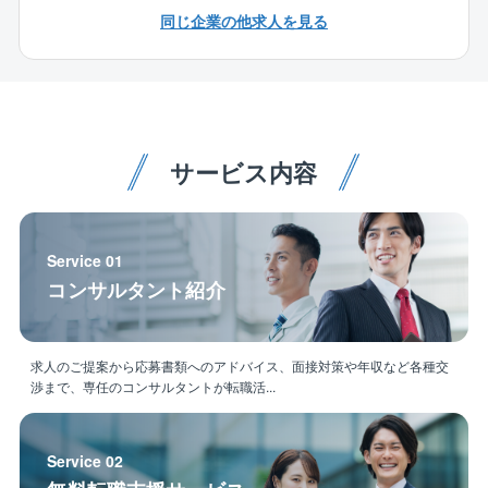
同じ企業の他求人を見る
※担当案件に関しまして、準グローバル職、地域限定職
ではリニューアル工事の割合が多くなります。
【働き方】
準グローバル職
→支店内等の限定された範囲において、施工現場での
サービス内容
常駐勤務を前提とした転居を伴う転勤や長期出張の対
象となる社員
グローバル職
Service 01
→国内外の全事業所を対象とした転勤の対象となる社
コンサルタント紹介
員
拠点一覧：https://www.tte-net.com/corporate/office/i
ndex.html#anc-12
エリア職
求人のご提案から応募書類へのアドバイス、面接対策や年収など各種交
渉まで、専任のコンサルタントが転職活...
→転居を伴わない範囲の事業所が転勤の対象となる社
員（エリア職の選択可否は営業所によりますのでご相
談ください。）
Service 02
【募集拠点】