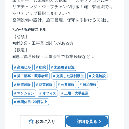
リアチェンジ・ジョブチェンジ応援！施工管理職でキ
ャリアアップ目指しませんか？
空調設備の設計、施工管理、保守を手掛ける同社に
て、受注した建造物に常駐をして設備の管工事施工管
活かせる経験スキル
理業務をご担当いただきます。（九州支店および各営
【必須】
業所）
■建設業・工事業に関心がある方
【歓迎】
【主な業務内容】
■施工管理経験・工事会社で就業経験など
■工程管理
■1級菅工事施工管理技士、 2級菅工事施工管理技士を
■予算管理
# 高層ビル
# 病院
# 未経験者歓迎
保有している方
■品質管理
# 第二新卒・既卒者可
# 充実した福利厚生
# 文化施設
■安全管理 など
# 研究施設
# 商業施設
# 公共施設
# 宿泊施設
■担当案件
# マンション
# オフィス
# 上場・大手企業
超高層ビル、学校、工場、病院、駅など
# 年間休日120日以上
新築/リニューアルともに数多くの案件を受注してお
り、案件ごとにご担当いただきます。
新築/リニューアルと分業せずに幅広い案件に携われる
お気に入り
詳細を見る
チャンスがあります。