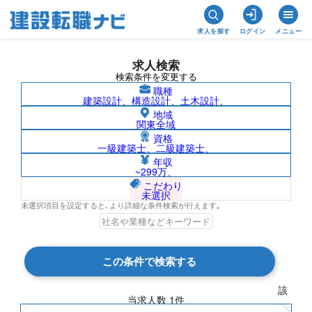
求人を探す
ログイン
メニュー
求人検索
検索条件を変更する
職種
建築設計、構造設計、土木設計、
地域
関東全域
資格
一級建築士、二級建築士、
長崎県/高砂熱学工業株式会社の求人検索
年収
~299万、
結果一覧
こだわり
未選択
未選択項目を設定すると､より詳細な条件検索が行えます｡
検索結果 1 件
この条件で検索する
現在の検索条件
該
当求人数
1
件