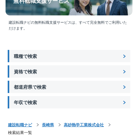
無料転職支援サービス
九州支店 〒812-0011福岡県福岡市博多区博多駅前2-
19-24 大博センタービル 9F、
長崎営業所 〒850-0033長崎県長崎市万才町7-1 TB
M長崎ビル 11F、
建設転職ナビの無料転職支援サービスは、すべて完全無料でご利用いた
だけます。
熊本営業所 〒860-0806熊本県熊本市中央区花畑町4-
7 朝日新聞第一生命ビル 7F、
大分営業所 〒870-0027大分県大分市末広町1-1-18
ニッセイ大分駅前ビル 15F、
職種で検索
宮崎営業所 〒880-0806宮崎県宮崎市広島1-12-3 上
村ビル 2F、
鹿児島営業所 〒892-0844鹿児島県鹿児島市山之口町
資格で検索
1-10 鹿児島中央ビル 7F、
沖縄営業所 〒900-0032沖縄県那覇市松山1-32-7 那
都道府県で検索
覇久米ビル 4F
初任地の希望は相談できます。
年収で検索
【同社の魅力】
[1]全社的な働き方改革を推進中
建設転職ナビ
長崎県
高砂熱学工業株式会社
社内業務/システムのDX化を進め、働き方改革を推進中
検索結果一覧
です。