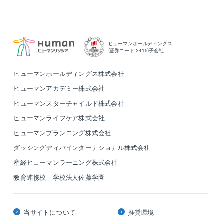
また2022年5月にプレハブ生産の拠点「T-Base」を開
設。
このほか標準化技術の開発や新技術の教育/育成、バリ
アフリー環境による多様な人材活用の機能も担い、残
ヒューマンホールディングス
業時間の抑制にも全社を挙げて取り組んでいます。
(証券コード:2415)子会社
ヒューマンホールディングス株式会社
[2]長期ビジョンの実現に向けた成長戦略
モジュール化された標準部材を効率的に生産し、全国
ヒューマンアカデミー株式会社
の各現場に配送する仕組み化を作り、施工工事の業務
ヒューマンスターチャイルド株式会社
プロセスの変革を行っています。また研究施設「高砂
ヒューマンライフケア株式会社
熱学イノベーションセンター」のオープンや鹿島アン
トラーズとのパートナー契約、世界初の民間月面探査
ヒューマンプランニング株式会社
プログラム「HAKUTO－R」に参画するなど、創業100
ダッシングディバインターナショナル株式会社
周年となる2023年に向け、事業の多角化に取り組み、
産経ヒューマンラーニング株式会社
総合エンジニアリング企業を目指していきます。
教育連携校 学校法人佐藤学園
【同社の強み】
業界内では「技術の高砂」との評価を受けています。
空調設備の技術をコアとした、建築設備の設計/施工管
当サイトについて
推奨環境