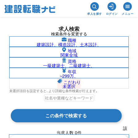
求人を探す
ログイン
メニュー
求人検索
検索条件を変更する
職種
建築設計、構造設計、土木設計、
地域
関東全域
資格
一級建築士、二級建築士、
沖縄県/高砂熱学工業株式会社の求人検索
年収
~299万、
結果一覧
こだわり
未選択
未選択項目を設定すると､より詳細な条件検索が行えます｡
検索結果 0 件
この条件で検索する
現在の検索条件
該
当求人数
0
件