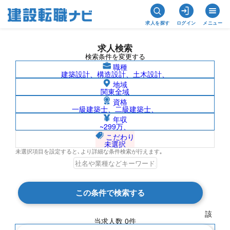
求人を探す
ログイン
メニュー
求人検索
検索条件を変更する
職種
建築設計、構造設計、土木設計、
地域
関東全域
資格
一級建築士、二級建築士、
茨城県/高砂熱学工業株式会社の求人検索
年収
~299万、
結果一覧
こだわり
未選択
未選択項目を設定すると､より詳細な条件検索が行えます｡
検索結果 0 件
この条件で検索する
現在の検索条件
該
当求人数
0
件