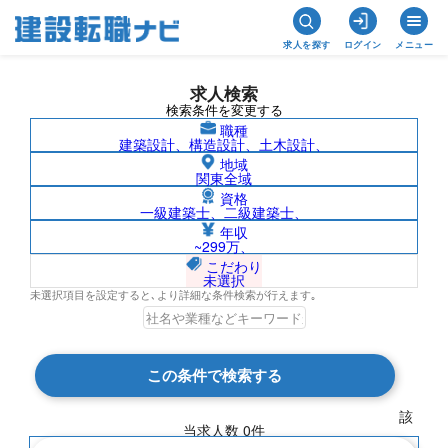
求人を探す
ログイン
メニュー
求人検索
検索条件を変更する
職種
建築設計、構造設計、土木設計、
地域
関東全域
資格
一級建築士、二級建築士、
長崎県/株式会社サンケイビルマネジメン
年収
~299万、
トの求人検索結果一覧
こだわり
未選択
未選択項目を設定すると､より詳細な条件検索が行えます｡
検索結果 0 件
この条件で検索する
現在の検索条件
該
当求人数
0
件