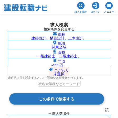
求人を探す
ログイン
メニュー
求人検索
検索条件を変更する
職種
建築設計、構造設計、土木設計、
地域
関東全域
資格
一級建築士、二級建築士、
徳島県/社名非公開の求人検索結果一覧
年収
~299万、
こだわり
未選択
未選択項目を設定すると､より詳細な条件検索が行えます｡
検索結果 0 件
この条件で検索する
現在の検索条件
該
当求人数
0
件