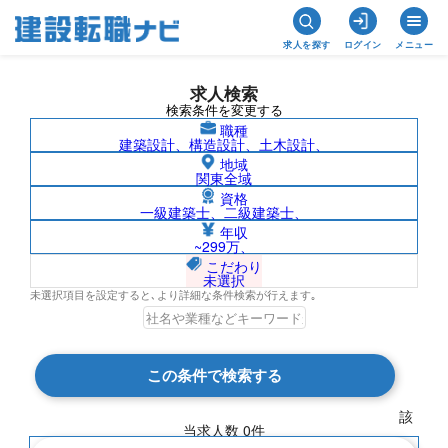
求人を探す
ログイン
メニュー
求人検索
検索条件を変更する
職種
建築設計、構造設計、土木設計、
地域
関東全域
資格
一級建築士、二級建築士、
新潟県/株式会社ムラヤマの求人検索結果
年収
~299万、
一覧
こだわり
未選択
未選択項目を設定すると､より詳細な条件検索が行えます｡
検索結果 0 件
この条件で検索する
現在の検索条件
該
当求人数
0
件