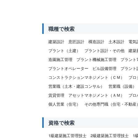
職種で検索
建築設計
意匠設計
構造設計
土木設計
電気
プラント（土建）
プラント設計・その他
建築
造園施工管理
プラント機械施工管理
プラント
プラントオペレーター
ビル設備管理
プラント
コンストラクションマネジメント（ＣＭ）
プロ
営業職（土木・建設コンサル）
営業職（設備）
賃貸管理
アセットマネジメント（ＡＭ）
プロ
個人営業（住宅）
その他専門職（住宅・不動産
資格で検索
1級建築施工管理技士
2級建築施工管理技士
1