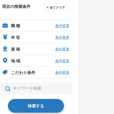
現在の検索条件
全てクリア
職 種
条件変更
年 収
条件変更
資 格
条件変更
地 域
条件変更
こだわり条件
条件変更
検索する