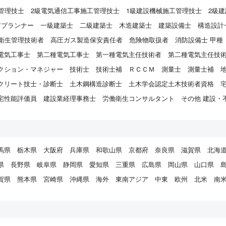
管理技士
2級電気通信工事施工管理技士
1級建設機械施工管理技士
2級
アプランナー
一級建築士
二級建築士
木造建築士
建築設備士
構造設計
衛生管理技術者
高圧ガス製造保安責任者
危険物取扱者
消防設備士 甲種
電気工事士
第二種電気工事士
第一種電気主任技術者
第二種電気主任技
クション・マネジャー
技術士
技術士補
ＲＣＣＭ
測量士
測量士補
クリート技士・診断士
土木鋼構造診断士
土木学会認定土木技術者資格
宅性能評価員
建設業経理事務士
労働衛生コンサルタント
その他 建設・
馬県
栃木県
大阪府
兵庫県
和歌山県
京都府
奈良県
滋賀県
北海
県
長野県
岐阜県
静岡県
愛知県
三重県
広島県
岡山県
山口県
賀県
熊本県
宮崎県
沖縄県
海外
東南アジア
中東
欧州
北米
南