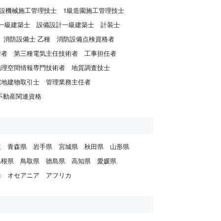
建設機械施工管理技士
1級造園施工管理技士
一級建築士
設備設計一級建築士
計装士
消防設備士 乙種
消防設備点検資格者
術者
第三種電気主任技術者
工事担任者
地理空間情報専門技術者
地質調査技士
宅地建物取引士
管理業務主任者
不動産関連資格
道
青森県
岩手県
宮城県
秋田県
山形県
島根県
鳥取県
徳島県
高知県
愛媛県
米
オセアニア
アフリカ