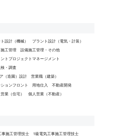
ント設計（機械）
プラント設計（電気・計装）
事施工管理
設備施工管理・その他
ラントプロジェクトマネージメント
点検・調査
ア（造園）設計
営業職（建築）
ンションフロント
用地仕入
不動産開発
人営業（住宅）
個人営業（不動産）
工事施工管理技士
1級電気工事施工管理技士