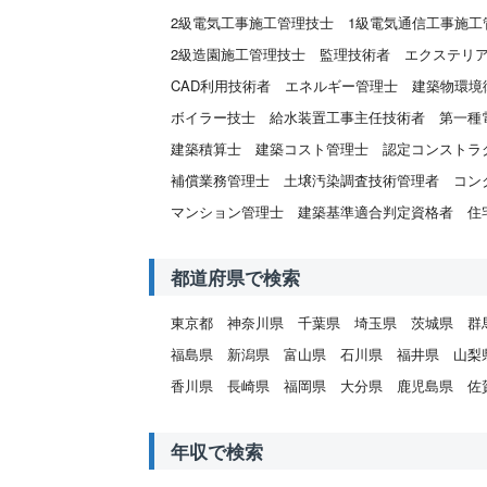
2級電気工事施工管理技士
1級電気通信工事施工
2級造園施工管理技士
監理技術者
エクステリ
CAD利用技術者
エネルギー管理士
建築物環境
ボイラー技士
給水装置工事主任技術者
第一種
建築積算士
建築コスト管理士
認定コンストラ
補償業務管理士
土壌汚染調査技術管理者
コン
マンション管理士
建築基準適合判定資格者
住
都道府県で検索
東京都
神奈川県
千葉県
埼玉県
茨城県
群
福島県
新潟県
富山県
石川県
福井県
山梨
香川県
長崎県
福岡県
大分県
鹿児島県
佐
年収で検索