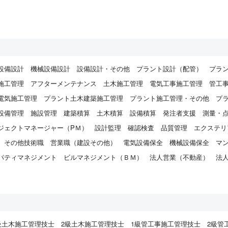
設備設計
機械設備設計
設備設計・その他
プラント設計（配管）
プラ
施工管理
アフターメンテナンス
土木施工管理
電気工事施工管理
管工
電気施工管理
プラント土木建築施工管理
プラント施工管理・その他
プ
設備管理
施設管理
建築積算
土木積算
設備積算
発注者支援
測量・
ジェクトマネージャー（PＭ）
設計監理
確認検査
品質管理
エクステリ
その他技術職
営業職（建設その他）
電気設備保全
機械設備保全
マ
パティマネジメント
ビルマネジメント（ＢＭ）
法人営業（不動産）
法
）
級土木施工管理技士
2級土木施工管理技士
1級管工事施工管理技士
2級管