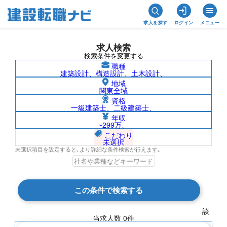
求人を探す
ログイン
メニュー
求人検索
検索条件を変更する
職種
建築設計、構造設計、土木設計、
地域
関東全域
資格
一級建築士、二級建築士、
長崎県/株式会社ムラヤマの求人検索結果
年収
~299万、
一覧
こだわり
未選択
未選択項目を設定すると､より詳細な条件検索が行えます｡
検索結果 0 件
この条件で検索する
現在の検索条件
該
当求人数
0
件