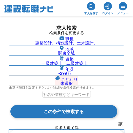
求人を探す
ログイン
メニュー
求人検索
検索条件を変更する
職種
建築設計、構造設計、土木設計、
地域
関東全域
資格
一級建築士、二級建築士、
アフリカ/株式会社ムラヤマの求人検索結
年収
~299万、
果一覧
こだわり
未選択
未選択項目を設定すると､より詳細な条件検索が行えます｡
検索結果 0 件
この条件で検索する
現在の検索条件
該
当求人数
0
件