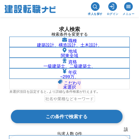
求人を探す
ログイン
メニュー
求人検索
検索条件を変更する
職種
建築設計、構造設計、土木設計、
地域
関東全域
資格
一級建築士、二級建築士、
京都府/株式会社日商エステムの求人検索
年収
~299万、
結果一覧
こだわり
未選択
未選択項目を設定すると､より詳細な条件検索が行えます｡
検索結果 0 件
この条件で検索する
現在の検索条件
該
当求人数
0
件