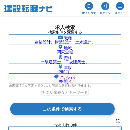
求人を探す
ログイン
メニュー
求人検索
検索条件を変更する
職種
建築設計、構造設計、土木設計、
地域
関東全域
資格
一級建築士、二級建築士、
徳島県/株式会社日商エステムの求人検索
年収
~299万、
結果一覧
こだわり
未選択
未選択項目を設定すると､より詳細な条件検索が行えます｡
検索結果 0 件
この条件で検索する
現在の検索条件
該
当求人数
0
件