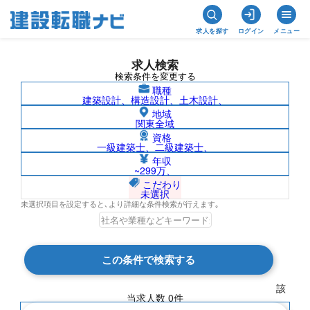
求人を探す
ログイン
メニュー
求人検索
検索条件を変更する
職種
建築設計、構造設計、土木設計、
地域
関東全域
資格
一級建築士、二級建築士、
群馬県/東新工業株式会社の求人検索結果
年収
~299万、
一覧
こだわり
未選択
未選択項目を設定すると､より詳細な条件検索が行えます｡
検索結果 0 件
この条件で検索する
現在の検索条件
該
当求人数
0
件