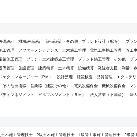
設備設計
機械設備設計
設備設計・その他
プラント設計（配管）
プラ
施工管理
アフターメンテナンス
土木施工管理
電気工事施工管理
管工
電気施工管理
プラント土木建築施工管理
プラント施工管理・その他
プ
設備管理
施設管理
建築積算
土木積算
設備積算
発注者支援
測量・
ジェクトマネージャー（PＭ）
設計監理
確認検査
品質管理
エクステリ
その他技術職
営業職（建設その他）
電気設備保全
機械設備保全
マ
パティマネジメント
ビルマネジメント（ＢＭ）
法人営業（不動産）
法
）
級土木施工管理技士
2級土木施工管理技士
1級管工事施工管理技士
2級管