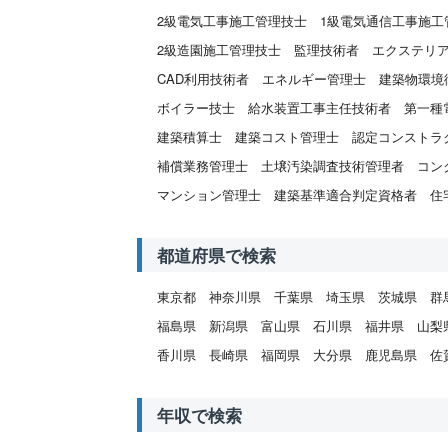
2級電気工事施工管理技士
1級電気通信工事施工
2級造園施工管理技士
監理技術者
エクステリ
CAD利用技術者
エネルギー管理士
建築物環境
ボイラー技士
給水装置工事主任技術者
第一種
建築積算士
建築コスト管理士
認定コンストラ
補償業務管理士
土壌汚染調査技術管理者
コン
マンション管理士
建築基準適合判定資格者
住
都道府県で検索
東京都
神奈川県
千葉県
埼玉県
茨城県
群
福島県
新潟県
富山県
石川県
福井県
山梨
香川県
長崎県
福岡県
大分県
鹿児島県
佐
年収で検索