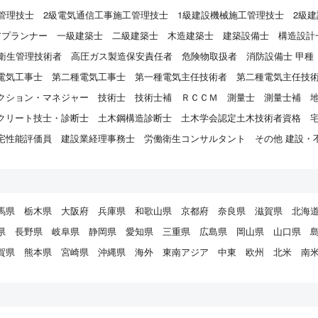
管理技士
2級電気通信工事施工管理技士
1級建設機械施工管理技士
2級
アプランナー
一級建築士
二級建築士
木造建築士
建築設備士
構造設計
衛生管理技術者
高圧ガス製造保安責任者
危険物取扱者
消防設備士 甲種
電気工事士
第二種電気工事士
第一種電気主任技術者
第二種電気主任技
クション・マネジャー
技術士
技術士補
ＲＣＣＭ
測量士
測量士補
クリート技士・診断士
土木鋼構造診断士
土木学会認定土木技術者資格
宅性能評価員
建設業経理事務士
労働衛生コンサルタント
その他 建設・
馬県
栃木県
大阪府
兵庫県
和歌山県
京都府
奈良県
滋賀県
北海
県
長野県
岐阜県
静岡県
愛知県
三重県
広島県
岡山県
山口県
賀県
熊本県
宮崎県
沖縄県
海外
東南アジア
中東
欧州
北米
南