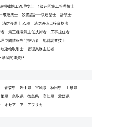
建設機械施工管理技士
1級造園施工管理技士
一級建築士
設備設計一級建築士
計装士
消防設備士 乙種
消防設備点検資格者
術者
第三種電気主任技術者
工事担任者
地理空間情報専門技術者
地質調査技士
宅地建物取引士
管理業務主任者
不動産関連資格
道
青森県
岩手県
宮城県
秋田県
山形県
島根県
鳥取県
徳島県
高知県
愛媛県
米
オセアニア
アフリカ