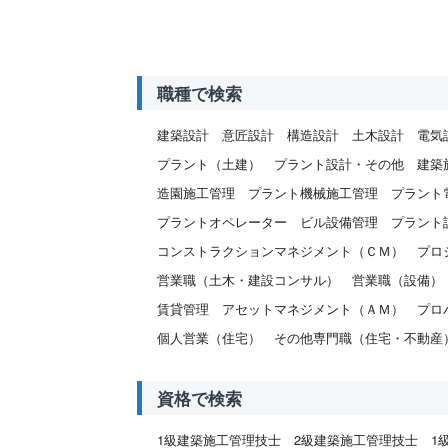
職種で検索
建築設計
意匠設計
構造設計
土木設計
電気
プラント（土建）
プラント設計・その他
建築
造園施工管理
プラント機械施工管理
プラント
プラントオペレーター
ビル設備管理
プラント
コンストラクションマネジメント（ＣＭ）
プロ
営業職（土木・建設コンサル）
営業職（設備）
賃貸管理
アセットマネジメント（ＡＭ）
プロ
個人営業（住宅）
その他専門職（住宅・不動産
資格で検索
1級建築施工管理技士
2級建築施工管理技士
1