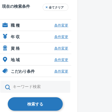
現在の検索条件
全てクリア
職 種
条件変更
年 収
条件変更
資 格
条件変更
地 域
条件変更
こだわり条件
条件変更
検索する