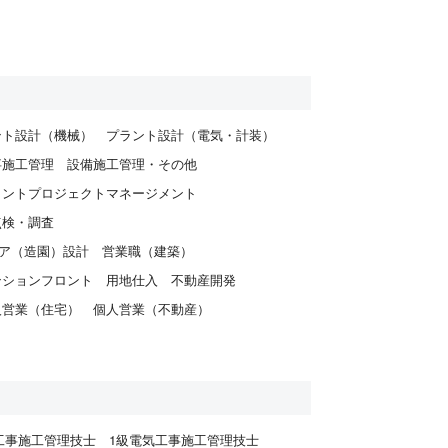
ント設計（機械）
プラント設計（電気・計装）
事施工管理
設備施工管理・その他
ラントプロジェクトマネージメント
点検・調査
ア（造園）設計
営業職（建築）
ンションフロント
用地仕入
不動産開発
人営業（住宅）
個人営業（不動産）
工事施工管理技士
1級電気工事施工管理技士