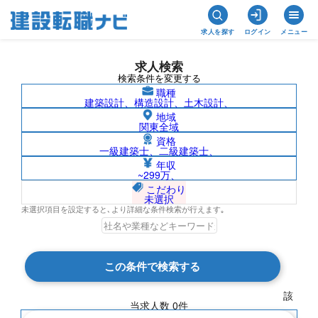
求人を探す
ログイン
メニュー
求人検索
検索条件を変更する
職種
建築設計、構造設計、土木設計、
地域
関東全域
資格
一級建築士、二級建築士、
千葉県/須山建設株式会社の求人検索結果
年収
~299万、
一覧
こだわり
未選択
未選択項目を設定すると､より詳細な条件検索が行えます｡
検索結果 0 件
この条件で検索する
現在の検索条件
該
当求人数
0
件