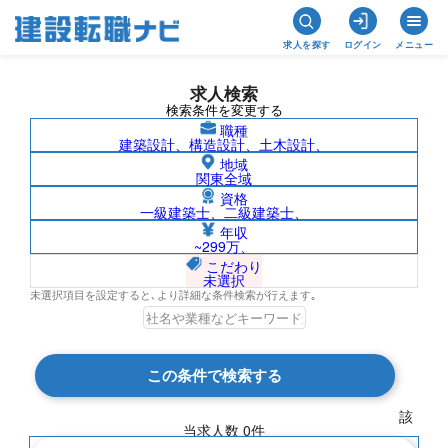
求人を探す
ログイン
メニュー
求人検索
検索条件を変更する
職種
建築設計、構造設計、土木設計、
地域
関東全域
資格
一級建築士、二級建築士、
新潟県/株式会社ドミールの求人検索結果
年収
~299万、
一覧
こだわり
未選択
未選択項目を設定すると､より詳細な条件検索が行えます｡
検索結果 0 件
この条件で検索する
現在の検索条件
該
当求人数
0
件