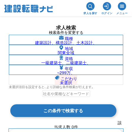
求人を探す
ログイン
メニュー
求人検索
検索条件を変更する
職種
建築設計、構造設計、土木設計、
地域
関東全域
資格
一級建築士、二級建築士、
神奈川県/社名非公開の求人検索結果一覧
年収
~299万、
こだわり
未選択
未選択項目を設定すると､より詳細な条件検索が行えます｡
検索結果 0 件
この条件で検索する
現在の検索条件
該
当求人数
0
件